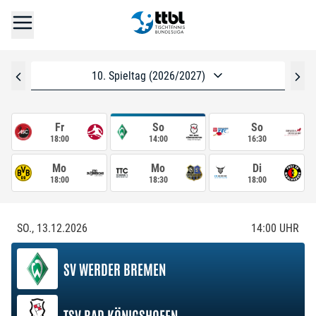
10. Spieltag (2026/2027)
Fr
So
So
18:00
14:00
16:30
Mo
Mo
Di
18:00
18:30
18:00
SO., 13.12.2026
14:00
UHR
SV WERDER BREMEN
TSV BAD KÖNIGSHOFEN