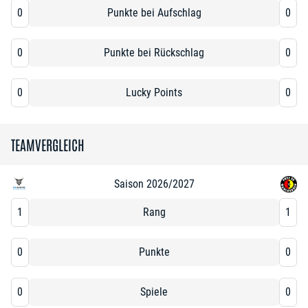
0
Punkte bei Aufschlag
0
0
Punkte bei Rückschlag
0
0
Lucky Points
0
TEAMVERGLEICH
Saison 2026/2027
1
Rang
1
0
Punkte
0
0
Spiele
0