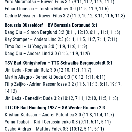
Yuto Muramatsu – Ruwen Filus 3:1 (9:11, 11:7, 11:9, 11:1)
Eduard Ionescu – Torsten Mähner 3:0 (11:5, 11:9, 11:6)
Cedric Meissner - Ruwen Filus 3:2 (11:9, 10:12, 8:11, 11:6, 11:8)
Borussia Düsseldorf – BV Borussia Dortmund 3:1
Dang Qiu – Simon Berglund 3:2 (8:11, 12:10, 6:11, 11:1, 11:6)
Kay Stumper – Anders Lind 2:3 (6:11, 11:5, 11:7, 7:11, 7:11)
Timo Boll – Li Yongyin 3:0 (11:9, 11:6, 11:9)
Dang Qiu – Anders Lind 3:0 (11:6, 11:9, 11:9)
TSV Bad Königshofen – TTC Schwalbe Bergneustadt 3:1
Jin Ueda - Romain Ruiz 3:0 (12:10, 11:1, 11:7)
Martin Allegro - Benedikt Duda 0:3 (10:12, 1:11, 4:11)
Filip Zeljko - Adrien Rassenfosse 3:2 (11:6, 11:13, 8:11, 19:17,
14:12)
Jin Ueda - Benedikt Duda 3:2 (10:12, 7:11, 12:10, 11:5, 11:8)
TTC OE Bad Homburg 1987 – SV Werder Bremen 2:3
Kristian Karlsson – Andrei Putuntica 3:0 (11:8, 11:4, 11:7)
Yuma Tsuboi – Kirill Gerassimenko 0:3 (9:11, 6:11, 5:11)
Csaba Andras – Mattias Falck 0:3 (10:12, 5:11, 5:11)