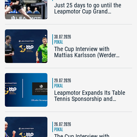
Just 25 days to go until the
Leapmotor Cup Grand
Opening: Get three tickets for
the price of two now
30.07.2026
POKAL
The Cup Interview with
Mattias Karlsson (Werder
Bremen) and Frederik Duda
(Coach, TTC Schwalbe
Bergneustadt): “The Cup is an
early chance to achieve
29.07.2026
something special”
POKAL
Leapmotor Expands Its Table
Tennis Sponsorship and
Becomes the Title Sponsor of
the 2026 Cup Grand Opening
in Nuremberg
26.07.2026
POKAL
The Cup Interview with