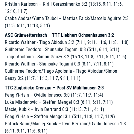
Kristian Karlsson – Kirill Gerassimenko 3:2 (13:15, 9:11, 11:6,
12:10, 11:7)
Csaba Andras/Yuma Tsuboi – Mattias Falck/Marcelo Aguirre 2:3
(11:5, 6:11, 11:13, 5:11)
ASC Grünwettersbach – TTF Liebherr Ochsenhausen 3:2
Ricardo Walther - Tiago Abiodun 3:2 (7:11, 9:11, 11:6, 11:8, 11:8)
Guilherme Teodoro - Shunsuke Togami 0:3 (5:11, 6:11, 6:11)
Tiago Apolonia - Simon Gauzy 3:2 (15:13, 11:8, 9:11, 5:11, 11:6)
Ricardo Walther - Shunsuke Togami 0:3 (8:11, 7:11, 8:11)
Guilherme Teodoro/Tiago Apolonia - Tiago Abiodun/Simon
Gauzy 3:2 (11:7, 11:13, 11:7, 9:11, 11:1)
TTC Zugbrücke Grenzau – Post SV Mühlhausen 2:3
Feng Yi-Hsin – Ovidiu Ionescu 3:0 (11:7, 11:7, 11:4)
Luka Mladenovic – Steffen Mengel 0:3 (6:11, 6:11, 7:11)
Maciej Kubik – Irvin Bertrand 0:3 (11:13, 7:11, 4:11)
Feng Yi-Hsin – Steffen Mengel 3:1 (5:11, 11:8, 11:7, 11:9)
Patrick Baum/Maciej Kubik – Irvin Bertrand/Ovidiu Ionescu 1:3
(6:11, 9:11, 11:6, 8:11)