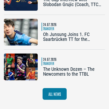
Slobodan Grujic (Coach, TTC
OE Clarity Telefonie Systeme
Bad Homburg) and Daniel
Habesohn (TSV Bad
Königshofen): “A lot can
24.07.2026
happen”
TRANSFER
Oh Junsung Joins 1. FC
Saarbrücken TT for the
Champions League
24.07.2026
TRANSFER
The Unknown Dozen – The
Newcomers to the TTBL
ALL NEWS