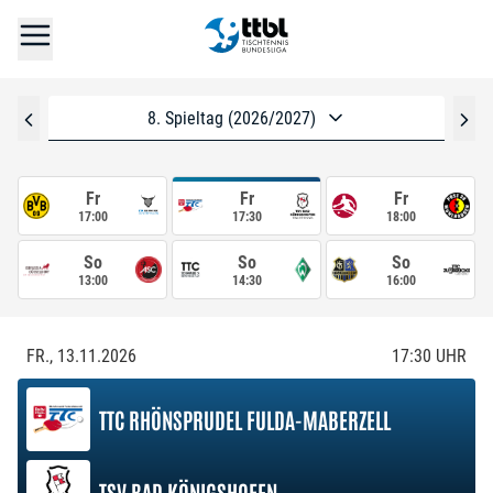
8. Spieltag (2026/2027)
Fr
Fr
Fr
17:00
17:30
18:00
So
So
So
13:00
14:30
16:00
FR., 13.11.2026
17:30
UHR
TTC RHÖNSPRUDEL FULDA-MABERZELL
TSV BAD KÖNIGSHOFEN