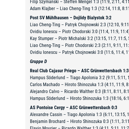
Filip Szymanski – Steffen Mengel 1:3 (11:9, 2:11, 4:11
Adam Klajber – Liao Cheng-Ting 1:3 (12:14, 11:8, 8:1
Post SV Mühlhausen – Dojlidy Bialystok 3:2
Liao Cheng-Ting – Patryk Chojnowski 2:3 (12:10, 9:11,
Ovidiu Ionescu – Piotr Chodorski 3:0 (11:4, 11:9, 11:4
Kay Stumper – Piotr Michalski 3:2 (13:15, 11:7, 11:5, 
Liao Cheng-Ting – Piotr Chodorski 2:3 (2:11, 9:11, 11:
Ovidiu Ionescu – Patryk Chojnowski 3:0 (11:6, 11:4, 1
Gruppe D
Real Club Cajasur Priego – ASC Grünwettersbach 1:3
Hampus Söderlund – Tiago Apolonia 3:2 (9:11, 5:11, 11
Carlos Machado – Hiroto Shinozuka 1:3 (4:11, 11:9, 8:
Alejandro Calvo – Ricardo Walther 0:3 (8:11, 8:11, 8:
Hampus Söderlund – Hiroto Shinozuka 1:3 (18:16, 6:11
AS Pontoise Cergy – ASC Grünwettersbach 0:3
Alexandre Cassin – Tiago Apolonia 1:3 (6:11, 13:15, 1
Benjamin Brochard – Hiroto Shinozuka 0:3 (1:11, 3:11
Flavio Mourier – Ricardo Walther 1:3 (4:11, 5:11, 11:7