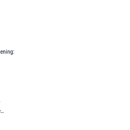
n“
ening:
r
e
f etwas