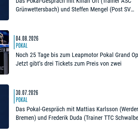
Das Pokal-Gespräch mit Kilian Ort (Trainer ASC
Grünwettersbach) und Steffen Mengel (Post SV
Mühlhausen): „Ein Final4 wäre noch einmal schö
04.08.2026
POKAL
Noch 25 Tage bis zum Leapmotor Pokal Grand Op
Jetzt gibt’s drei Tickets zum Preis von zwei
30.07.2026
POKAL
Das Pokal-Gespräch mit Mattias Karlsson (Werde
Bremen) und Frederik Duda (Trainer TTC Schwalb
Bergneustadt): „Der Pokal ist die frühe Chance au
Besonderes“