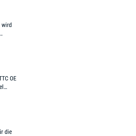
 wird
 TTC OE
el
r die