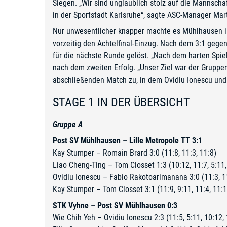
Siegen. „Wir sind unglaublich stolz auf die Mannschaf
in der Sportstadt Karlsruhe“, sagte ASC-Manager Mar
Nur unwesentlicher knapper machte es Mühlhausen in
vorzeitig den Achtelfinal-Einzug. Nach dem 3:1 gege
für die nächste Runde gelöst. „Nach dem harten Spiel
nach dem zweiten Erfolg. „Unser Ziel war der Gruppen
abschließenden Match zu, in dem Ovidiu Ionescu und 
STAGE 1 IN DER ÜBERSICHT
Gruppe A
Post SV Mühlhausen – Lille Metropole TT 3:1
Kay Stumper – Romain Brard 3:0 (11:8, 11:3, 11:8)
Liao Cheng-Ting – Tom Closset 1:3 (10:12, 11:7, 5:11,
Ovidiu Ionescu – Fabio Rakotoarimanana 3:0 (11:3, 11
Kay Stumper – Tom Closset 3:1 (11:9, 9:11, 11:4, 11:1
STK Vyhne – Post SV Mühlhausen 0:3
Wie Chih Yeh – Ovidiu Ionescu 2:3 (11:5, 5:11, 10:12, 