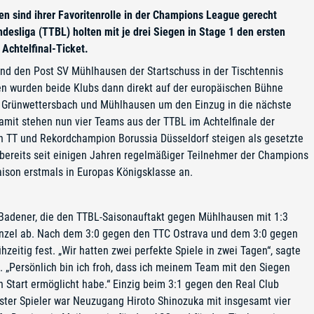
 sind ihrer Favoritenrolle in der Champions League gerecht
esliga (TTBL) holten mit je drei Siegen in Stage 1 den ersten
 Achtelfinal-Ticket.
und den Post SV Mühlhausen der
Startschuss in der Tischtennis
en wurden beide Klubs dann direkt auf der europäischen Bühne
n Grünwettersbach und Mühlhausen um den Einzug in die nächste
amit stehen nun vier Teams aus der TTBL im Achtelfinale der
en TT und Rekordchampion Borussia Düsseldorf steigen als gesetzte
ereits seit einigen Jahren regelmäßiger Teilnehmer der Champions
Saison erstmals in Europas Königsklasse an.
Badener, die den TTBL-Saisonauftakt gegen Mühlhausen mit 1:3
Einzel ab. Nach dem 3:0 gegen den TTC Ostrava und dem 3:0 gegen
hzeitig fest. „Wir hatten zwei perfekte Spiele in zwei Tagen“, sagte
 „Persönlich bin ich froh, dass ich meinem Team mit den Siegen
n Start ermöglicht habe.“ Einzig beim 3:1 gegen den Real Club
hster Spieler war Neuzugang Hiroto Shinozuka mit insgesamt vier