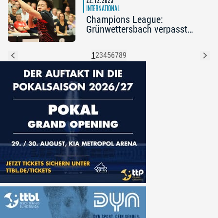
INTERNATIONAL
Champions League:
Grünwettersbach verpasst
das Viertelfinale
1
2
3
4
5
6
7
8
9