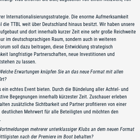
erer Internationalisierungsstrategie. Die enorme Aufmerksamkeit
 die TTBL weit über Deutschland hinaus besitzt. Wir haben unsere
ufgebaut und dort innerhalb kurzer Zeit eine sehr große Reichweite
ht nur im deutschsprachigen Raum, sondern auch in weiteren
orum soll dazu beitragen, diese Entwicklung strategisch
it langfristige Partnerschaften, neue Investitionen und
tstehen zu lassen.
. Welche Erwartungen knüpfen Sie an das neue Format mit allen
Ort?
ein echtes Event bieten. Durch die Bündelung aller Achtel- und
aktive Begegnungen innerhalb kürzester Zeit. Zuschauer erleben
alten zusätzliche Sichtbarkeit und Partner profitieren von einer
 deutlichen Mehrwert für alle Beteiligten und möchten den
.
 Wortmeldungen mehrerer unterklassiger Klubs an dem neuen Format
ittligisten nach der Premiere im Boot behalten?