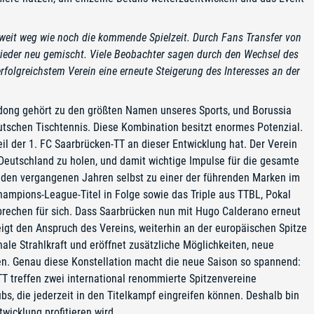
weit weg wie noch die kommende Spielzeit. Durch Fans Transfer von
wieder neu gemischt. Viele Beobachter sagen durch den Wechsel des
folgreichstem Verein eine erneute Steigerung des Interesses an der
ndong gehört zu den größten Namen unseres Sports, und Borussia
eutschen Tischtennis. Diese Kombination besitzt enormes Potenzial.
eil der 1. FC Saarbrücken-TT an dieser Entwicklung hat. Der Verein
Deutschland zu holen, und damit wichtige Impulse für die gesamte
n den vergangenen Jahren selbst zu einer der führenden Marken im
Champions-League-Titel in Folge sowie das Triple aus TTBL, Pokal
rechen für sich. Dass Saarbrücken nun mit Hugo Calderano erneut
zeigt den Anspruch des Vereins, weiterhin an der europäischen Spitze
nale Strahlkraft und eröffnet zusätzliche Möglichkeiten, neue
en. Genau diese Konstellation macht die neue Saison so spannend:
T treffen zwei international renommierte Spitzenvereine
s, die jederzeit in den Titelkampf eingreifen können. Deshalb bin
wicklung profitieren wird.