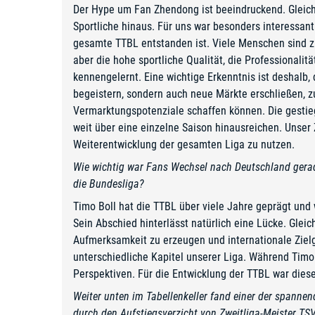
Der Hype um Fan Zhendong ist beeindruckend. Gleich
Sportliche hinaus. Für uns war besonders interessan
gesamte TTBL entstanden ist. Viele Menschen sind 
aber die hohe sportliche Qualität, die Professionali
kennengelernt. Eine wichtige Erkenntnis ist deshalb,
begeistern, sondern auch neue Märkte erschließen, 
Vermarktungspotenziale schaffen können. Die gestieg
weit über eine einzelne Saison hinausreichen. Unser 
Weiterentwicklung der gesamten Liga zu nutzen.
Wie wichtig war Fans Wechsel nach Deutschland gerad
die Bundesliga?
Timo Boll hat die TTBL über viele Jahre geprägt und
Sein Abschied hinterlässt natürlich eine Lücke. Gle
Aufmerksamkeit zu erzeugen und internationale Ziel
unterschiedliche Kapitel unserer Liga. Während Timo
Perspektiven. Für die Entwicklung der TTBL war dieser
Weiter unten im Tabellenkeller fand einer der spannen
durch den Aufstiegsverzicht von Zweitliga-Meister T