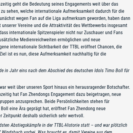
zeitig geht die Bedeutung seines Engagements weit über das
t zu sehen, welche internationale Aufmerksamkeit dadurch für die
zunächst wegen Fan auf die Liga aufmerksam geworden, haben dann
tät unserer Vereine und die Attraktivität des Wettbewerbs insgesamt
 dass internationale Spitzenspieler nicht nur Zuschauer und Fans
zusätzliche Medienreichweiten ermöglichen und neue
ene internationale Sichtbarkeit der TTBL eröffnet Chancen, die
Ziel ist es nun, diese Aufmerksamkeit nachhaltig für die
e in Jahr eins nach dem Abschied des deutschen Idols Timo Boll für
 war weit über unseren Sport hinaus ein herausragender Botschafter.
ichzeitig hat Fan Zhendongs Engagement dazu beigetragen, neue
gruppen anzusprechen. Beide Persönlichkeiten stehen für
 Boll eine Ära geprägt hat, eröffnet Fan Zhendong neue
 Zeitpunkt deshalb sicherlich sehr wertvoll.
dsten Abstiegskämpfe in der TTBL-Historie statt – und war plötzlich
SV Windsbach vorbei. Was braucht es, damit Vereine aus dem