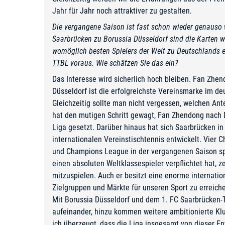
Jahr für Jahr noch attraktiver zu gestalten.
Die vergangene Saison ist fast schon wieder genauso 
Saarbrücken zu Borussia Düsseldorf sind die Karten 
womöglich besten Spielers der Welt zu Deutschlands er
TTBL voraus. Wie schätzen Sie das ein?
Das Interesse wird sicherlich hoch bleiben. Fan Zhe
Düsseldorf ist die erfolgreichste Vereinsmarke im d
Gleichzeitig sollte man nicht vergessen, welchen Ant
hat den mutigen Schritt gewagt, Fan Zhendong nach 
Liga gesetzt. Darüber hinaus hat sich Saarbrücken i
internationalen Vereinstischtennis entwickelt. Vier 
und Champions League in der vergangenen Saison sp
einen absoluten Weltklassespieler verpflichtet hat, 
mitzuspielen. Auch er besitzt eine enorme internatio
Zielgruppen und Märkte für unseren Sport zu erreich
Mit Borussia Düsseldorf und dem 1. FC Saarbrücken-T
aufeinander, hinzu kommen weitere ambitionierte Klub
ich überzeugt, dass die Liga insgesamt von dieser Ent