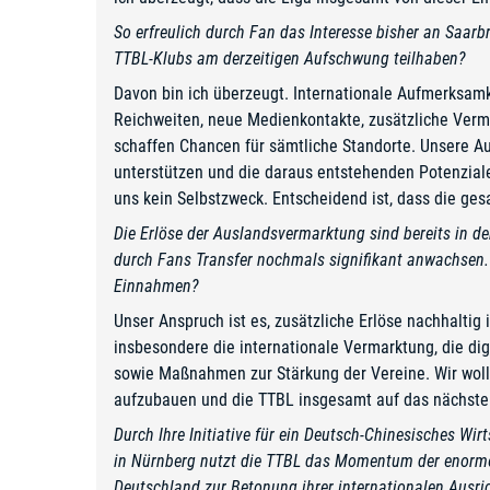
So erfreulich durch Fan das Interesse bisher an Saar
TTBL-Klubs am derzeitigen Aufschwung teilhaben?
Davon bin ich überzeugt. Internationale Aufmerksamke
Reichweiten, neue Medienkontakte, zusätzliche Verm
schaffen Chancen für sämtliche Standorte. Unsere Auf
unterstützen und die daraus entstehenden Potenziale 
uns kein Selbstzweck. Entscheidend ist, dass die gesa
Die Erlöse der Auslandsvermarktung sind bereits in de
durch Fans Transfer nochmals signifikant anwachsen. 
Einnahmen?
Unser Anspruch ist es, zusätzliche Erlöse nachhaltig
insbesondere die internationale Vermarktung, die dig
sowie Maßnahmen zur Stärkung der Vereine. Wir wolle
aufzubauen und die TTBL insgesamt auf das nächste
Durch Ihre Initiative für ein Deutsch-Chinesisches 
in Nürnberg nutzt die TTBL das Momentum der enormen
Deutschland zur Betonung ihrer internationalen Ausri