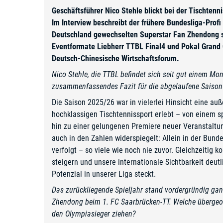
Geschäftsführer Nico Stehle blickt bei der Tischtenn
Im Interview beschreibt der frühere Bundesliga-Prof
Deutschland gewechselten Superstar Fan Zhendong s
Eventformate Liebherr TTBL Final4 und Pokal Grand O
Deutsch-Chinesische Wirtschaftsforum.
Nico Stehle, die TTBL befindet sich seit gut einem Mo
zusammenfassendes Fazit für die abgelaufene Saison
Die Saison 2025/26 war in vielerlei Hinsicht eine auß
hochklassigen Tischtennissport erlebt – von einem 
hin zu einer gelungenen Premiere neuer Veranstaltun
auch in den Zahlen widerspiegelt: Allein in der Bund
verfolgt – so viele wie noch nie zuvor. Gleichzeitig 
steigern und unsere internationale Sichtbarkeit deut
Potenzial in unserer Liga steckt.
Das zurückliegende Spieljahr stand vordergründig g
Zhendong beim 1. FC Saarbrücken-TT. Welche übergeor
den Olympiasieger ziehen?