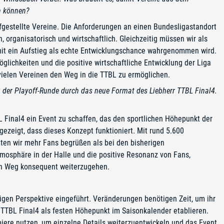
n können?
fgestellte Vereine. Die Anforderungen an einen Bundesligastandort
 organisatorisch und wirtschaftlich. Gleichzeitig müssen wir als
it ein Aufstieg als echte Entwicklungschance wahrgenommen wird.
ichkeiten und die positive wirtschaftliche Entwicklung der Liga
 vielen Vereinen den Weg in die TTBL zu ermöglichen.
 der Playoff-Runde durch das neue Format des Liebherr TTBL Final4.
BL Final4 ein Event zu schaffen, das den sportlichen Höhepunkt der
gezeigt, dass dieses Konzept funktioniert. Mit rund 5.600
en wir mehr Fans begrüßen als bei den bisherigen
tmosphäre in der Halle und die positive Resonanz von Fans,
sen Weg konsequent weiterzugehen.
tigen Perspektive eingeführt. Veränderungen benötigen Zeit, um ihr
s TTBL Final4 als festen Höhepunkt im Saisonkalender etablieren.
miere nutzen, um einzelne Details weiterzuentwickeln und das Event