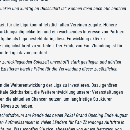
brücken und künftig an Düsseldorf ist: Können denn auch alle anderen
it für die Liga kommt letztlich allen Vereinen zugute. Höhere
arktungsmöglichkeiten und ein wachsendes Interesse von Partnern
gabe als Liga besteht darin, diese Entwicklung aktiv zu
möglichst breit zu verteilen. Der Erfolg von Fan Zhendong ist für
mte Liga davon profitiert.
r zurückliegenden Spielzeit unverhofft stark gestiegen und dürften
Existieren bereits Pläne für die Verwendung dieser zusätzlichen
 in die Weiterentwicklung der Liga zu investieren. Dazu gehören
itale Sichtbarkeit, die Weiterentwicklung unserer Veranstaltungen
n die aktuellen Chancen nutzen, um langfristige Strukturen
 Niveau zu heben.
Wirtschaftsforum am Rande des neuen Pokal Grand Opening Ende August
 Aufmerksamkeit in vielen Ländern für Fan Zhendongs Auftritte in
chtung. Was erhoffen Sie sich, abgesehen von einem Netzwerk, von