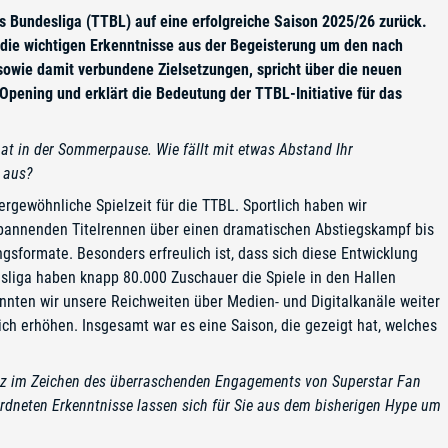
is Bundesliga (TTBL) auf eine erfolgreiche Saison 2025/26 zurück.
i die wichtigen Erkenntnisse aus der Begeisterung um den nach
owie damit verbundene Zielsetzungen, spricht über die neuen
pening und erklärt die Bedeutung der TTBL-Initiative für das
nat in der Sommerpause. Wie fällt mit etwas Abstand Ihr
 aus?
ergewöhnliche Spielzeit für die TTBL. Sportlich haben wir
spannenden Titelrennen über einen dramatischen Abstiegskampf bis
gsformate. Besonders erfreulich ist, dass sich diese Entwicklung
esliga haben knapp 80.000 Zuschauer die Spiele in den Hallen
konnten wir unsere Reichweiten über Medien- und Digitalkanäle weiter
lich erhöhen. Insgesamt war es eine Saison, die gezeigt hat, welches
anz im Zeichen des überraschenden Engagements von Superstar Fan
dneten Erkenntnisse lassen sich für Sie aus dem bisherigen Hype um