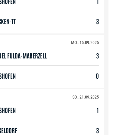
GSHOFEN
1
CKEN-TT
3
MO., 15.09.2025
DEL FULDA-MABERZELL
3
GSHOFEN
0
SO., 21.09.2025
GSHOFEN
1
SELDORF
3