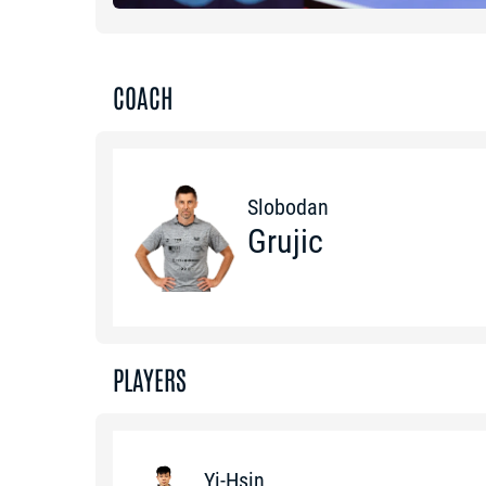
COACH
Slobodan
Grujic
PLAYERS
Yi-Hsin