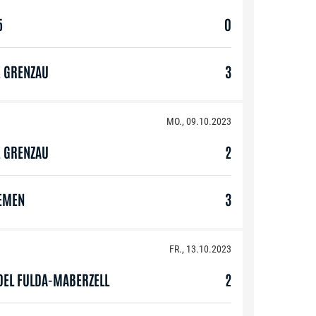
5
0
E GRENZAU
3
MO., 09.10.2023
E GRENZAU
2
EMEN
3
FR., 13.10.2023
DEL FULDA-MABERZELL
2