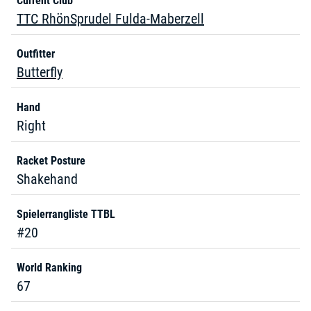
Current Club
TTC RhönSprudel Fulda-Maberzell
Outfitter
Butterfly
Hand
Right
Racket Posture
Shakehand
Spielerrangliste TTBL
#20
World Ranking
67