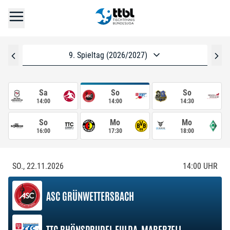
9. Spieltag (2026/2027)
Sa
So
So
14:00
14:00
14:30
So
Mo
Mo
16:00
17:30
18:00
SO., 22.11.2026
14:00
UHR
ASC GRÜNWETTERSBACH
TTC RHÖNSPRUDEL FULDA-MABERZELL