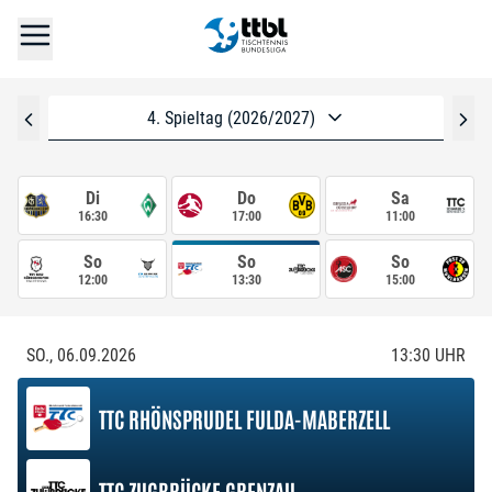
4. Spieltag (2026/2027)
Di
Do
Sa
16:30
17:00
11:00
So
So
So
12:00
13:30
15:00
SO., 06.09.2026
13:30
UHR
TTC RHÖNSPRUDEL FULDA-MABERZELL
TTC ZUGBRÜCKE GRENZAU