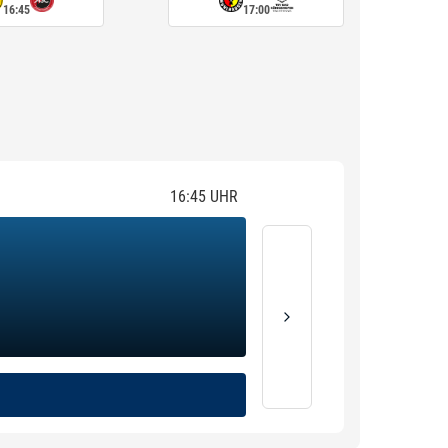
16:45
17:00
16:45
UHR