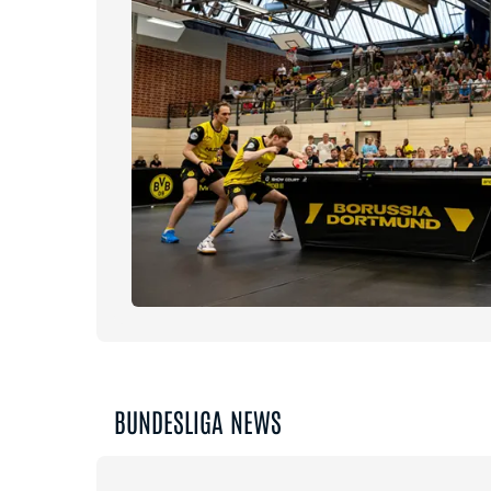
BUNDESLIGA NEWS