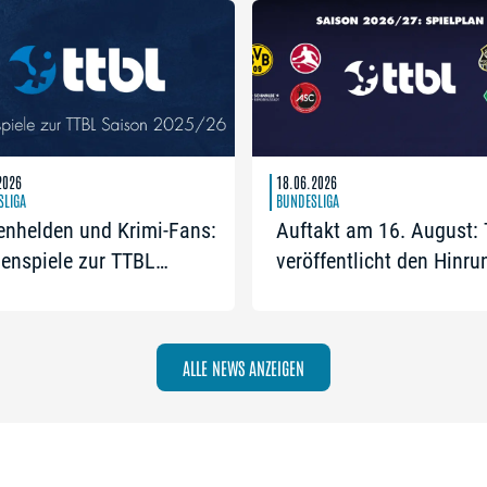
2026
18.06.2026
SLIGA
BUNDESLIGA
enhelden und Krimi-Fans:
Auftakt am 16. August:
enspiele zur TTBL
veröffentlicht den Hinru
son 2025/26
Spielplan 2026/27
ALLE NEWS ANZEIGEN