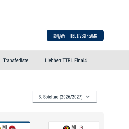
TTBL LIVESTREAMS
Transferliste
Liebherr TTBL Final4
3. Spieltag (2026/2027)
Mi
Mi