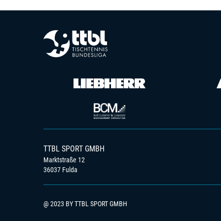
TTBL SPORT GMBH
Marktstraße 12
36037 Fulda
@ 2023 BY TTBL SPORT GMBH