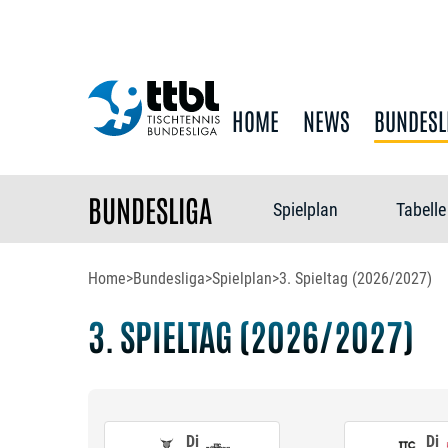
HOME
NEWS
BUNDESL
BUNDESLIGA
Spielplan
Tabelle
Home
>
Bundesliga
>
Spielplan
>
3. Spieltag (2026/2027)
3. SPIELTAG (2026/2027)
Di
Di