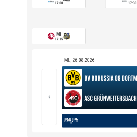
17:00
17:30
Mi
17:15
MI., 26.08.2026
BV BORUSSIA 09 DORT
ASC GRÜNWETTERSBACH