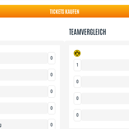
TICKETS KAUFEN
TEAMVERGLEICH
0
1
0
0
0
0
g
0
0
g
0