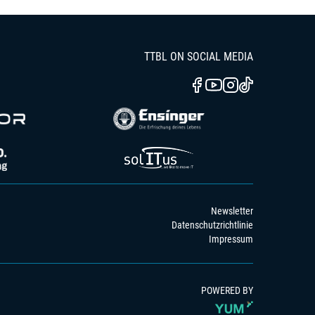
TTBL ON SOCIAL MEDIA
Newsletter
Datenschutzrichtlinie
Impressum
POWERED BY