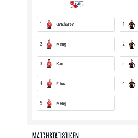
1
1
Ovtcharov
2
2
Meng
3
3
Kao
4
4
Filus
5
Meng
MATCHSTATISTIKEN