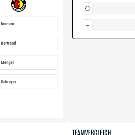
Ionescu
Bertrand
Mengel
Schreyer
TEAMVERGLEICH