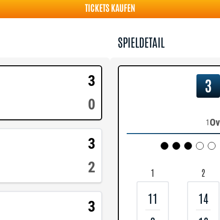
TICKETS KAUFEN
SPIELDETAIL
3
3
0
Ov
1
3
2
1
2
11
14
3