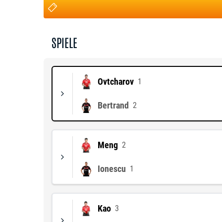
SPIELE
Ovtcharov
1
Bertrand
2
Meng
2
Ionescu
1
Kao
3