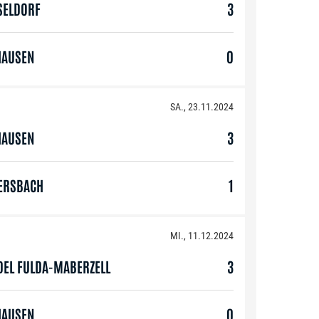
SELDORF
3
HAUSEN
0
SA., 23.11.2024
HAUSEN
3
ERSBACH
1
MI., 11.12.2024
DEL FULDA-MABERZELL
3
HAUSEN
0