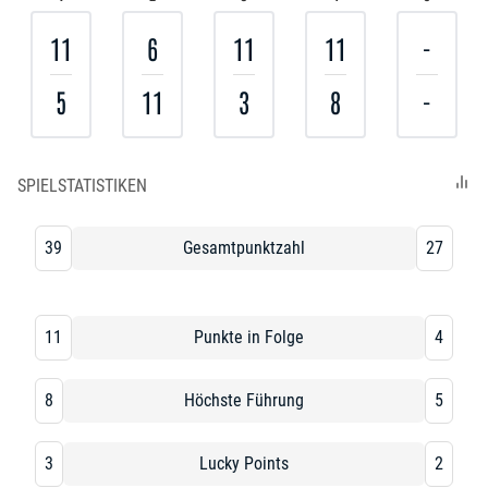
11
6
11
11
-
5
11
3
8
-
SPIELSTATISTIKEN
39
Gesamtpunktzahl
27
11
Punkte in Folge
4
8
Höchste Führung
5
3
Lucky Points
2