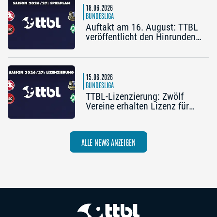
18.06.2026
BUNDESLIGA
Auftakt am 16. August: TTBL
veröffentlicht den Hinrunden-
Spielplan 2026/27
15.06.2026
BUNDESLIGA
TTBL-Lizenzierung: Zwölf
Vereine erhalten Lizenz für
die Saison 2026/27
ALLE NEWS ANZEIGEN