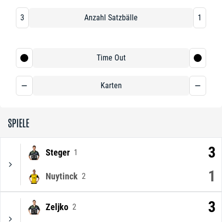
3
Anzahl Satzbälle
1
Time Out
Karten
SPIELE
3
Steger
1
1
Nuytinck
2
3
Zeljko
2