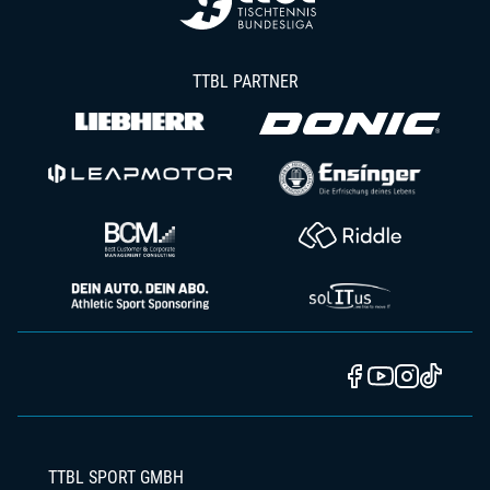
TTBL PARTNER
TTBL SPORT GMBH