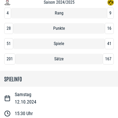
Saison 2024/2025
4
Rang
9
28
Punkte
16
51
Spiele
41
201
Sätze
167
SPIELINFO
Samstag
12.10.2024
15:30
Uhr