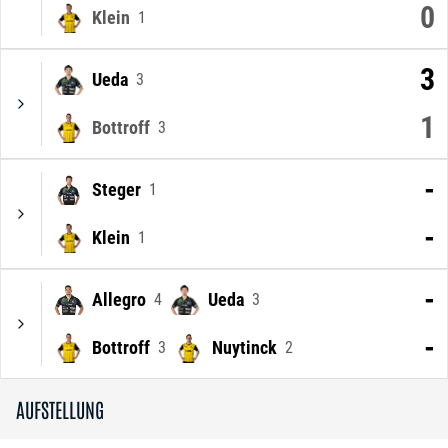
0
Klein
1
3
Ueda
3
1
Bottroff
3
-
Steger
1
-
Klein
1
-
Allegro
Ueda
4
3
-
Bottroff
Nuytinck
3
2
AUFSTELLUNG