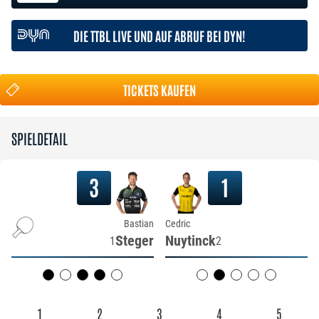
DIE TTBL LIVE UND AUF ABRUF BEI DYN!
TICKETS KAUFEN
SPIELDETAIL
3
1
Bastian
Cedric
Steger
Nuytinck
1
2
1
2
3
4
5