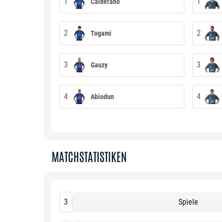
1
1
Calderano
2
2
Togami
3
3
Gauzy
4
4
Abiodun
MATCHSTATISTIKEN
3
Spiele