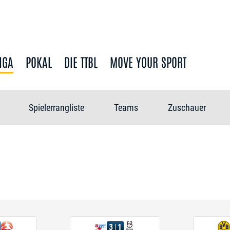
IGA
POKAL
DIE TTBL
MOVE YOUR SPORT
Spielerrangliste
Teams
Zuschauer
3
1