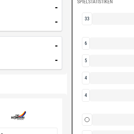
SPIELSTATISTIKEN
-
33
-
-
6
-
5
4
4