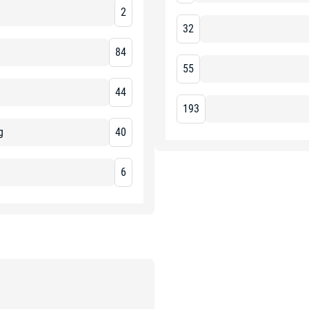
2
32
84
55
g
44
193
g
40
6