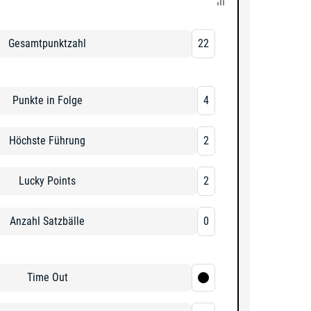
Gesamtpunktzahl
22
Punkte in Folge
4
Höchste Führung
2
Lucky Points
2
Anzahl Satzbälle
0
Time Out