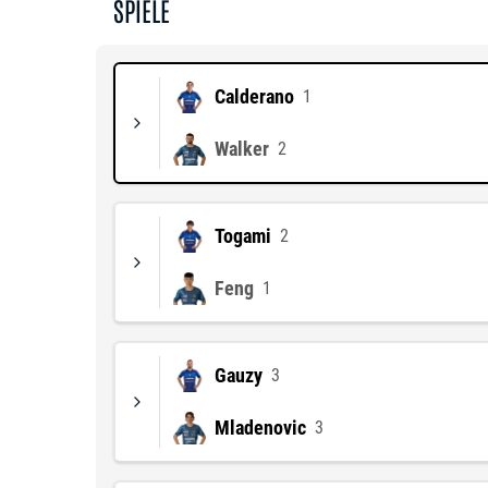
SPIELE
Calderano
1
Walker
2
Togami
2
Feng
1
Gauzy
3
Mladenovic
3