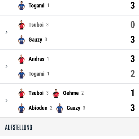
3
Togami
1
0
Tsuboi
3
3
Gauzy
3
3
Andras
1
2
Togami
1
1
Tsuboi
Oehme
3
2
3
Abiodun
Gauzy
2
3
AUFSTELLUNG