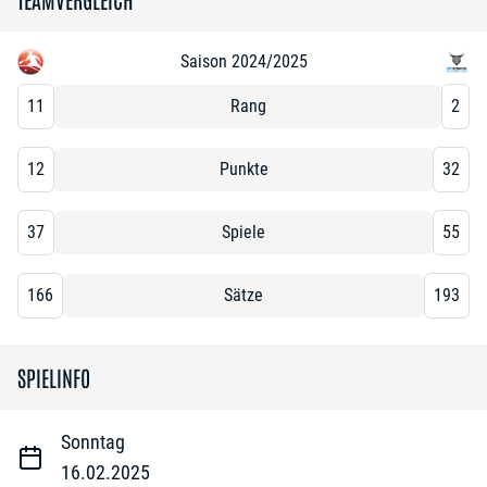
Saison 2024/2025
11
Rang
2
12
Punkte
32
37
Spiele
55
166
Sätze
193
SPIELINFO
Sonntag
16.02.2025