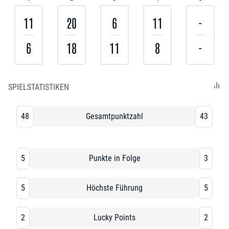
11
20
6
11
-
6
18
11
8
-
SPIELSTATISTIKEN
48
Gesamtpunktzahl
43
5
Punkte in Folge
3
5
Höchste Führung
5
2
Lucky Points
2