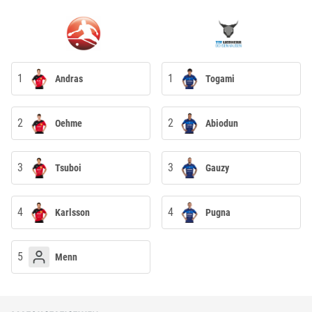
1
1
Andras
Togami
2
2
Oehme
Abiodun
3
3
Tsuboi
Gauzy
4
4
Karlsson
Pugna
5
Menn