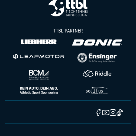
TTBL PARTNER