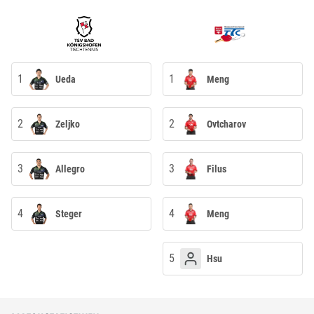
1
1
Ueda
Meng
2
2
Zeljko
Ovtcharov
3
3
Allegro
Filus
4
4
Steger
Meng
5
Hsu