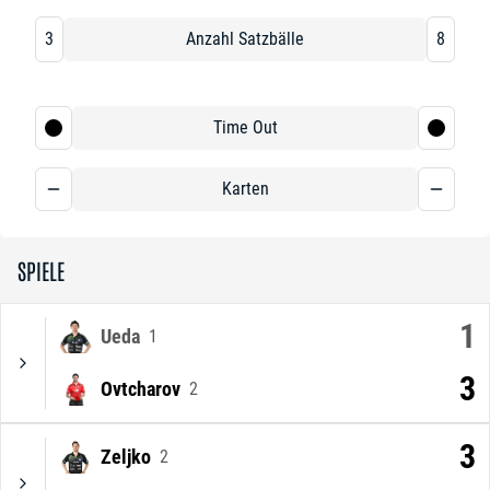
3
Anzahl Satzbälle
8
Time Out
Karten
SPIELE
1
Ueda
1
3
Ovtcharov
2
3
Zeljko
2