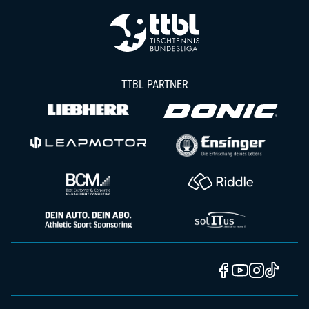
TTBL PARTNER