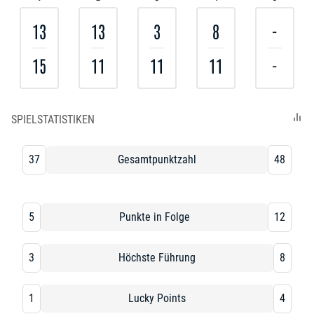
13
13
3
8
-
15
11
11
11
-
SPIELSTATISTIKEN
37
Gesamtpunktzahl
48
5
Punkte in Folge
12
3
Höchste Führung
8
1
Lucky Points
4