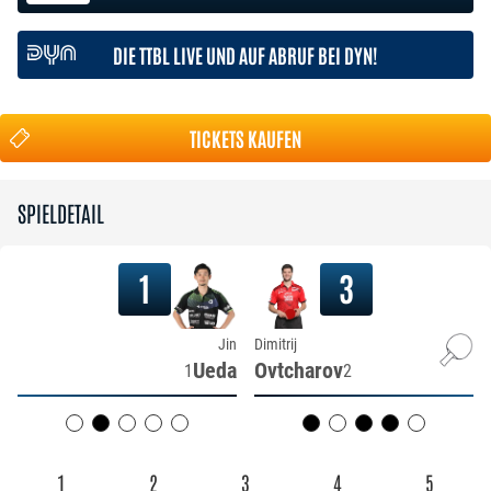
DIE TTBL LIVE UND AUF ABRUF BEI DYN!
TICKETS KAUFEN
SPIELDETAIL
1
3
Jin
Dimitrij
Ueda
Ovtcharov
1
2
1
2
3
4
5