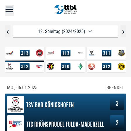
12. Spieltag (2024/2025)
2
3
1
3
3
1
3
2
3
0
3
2
MO., 06.01.2025
BEENDET
3
TSV BAD KÖNIGSHOFEN
2
TTC RHÖNSPRUDEL FULDA-MABERZELL