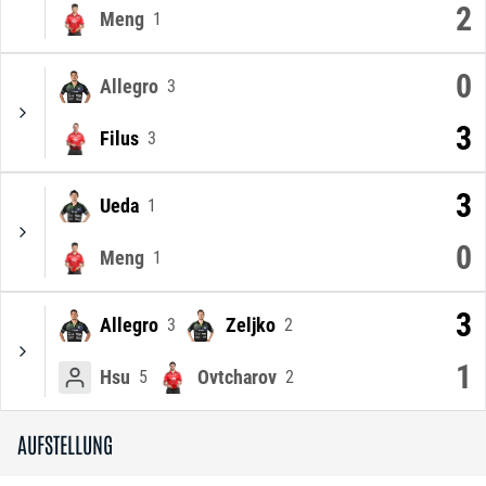
2
Meng
1
0
Allegro
3
3
Filus
3
3
Ueda
1
0
Meng
1
3
Allegro
Zeljko
3
2
1
Hsu
Ovtcharov
5
2
AUFSTELLUNG