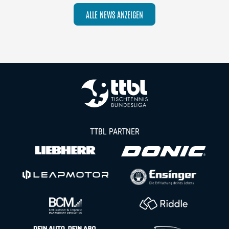
ALLE NEWS ANZEIGEN
TTBL PARTNER