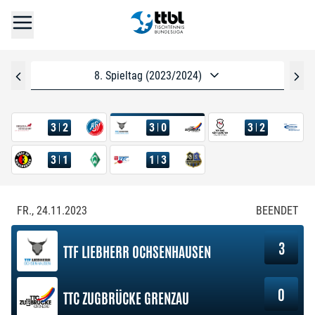
8. Spieltag (2023/2024)
3
2
3
0
3
2
3
1
1
3
FR., 24.11.2023
BEENDET
3
TTF LIEBHERR OCHSENHAUSEN
0
TTC ZUGBRÜCKE GRENZAU