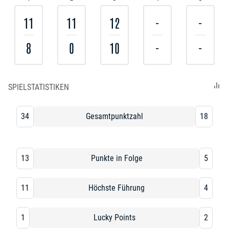
11
11
12
-
-
8
0
10
-
-
SPIELSTATISTIKEN
34
Gesamtpunktzahl
18
13
Punkte in Folge
5
11
Höchste Führung
4
1
Lucky Points
2