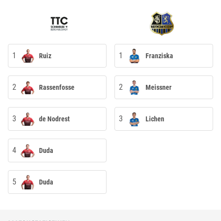
1
1
Ruiz
Franziska
2
2
Rassenfosse
Meissner
3
3
de Nodrest
Lichen
4
Duda
5
Duda