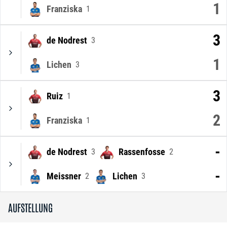
1
Franziska
1
3
de Nodrest
3
1
Lichen
3
3
Ruiz
1
2
Franziska
1
-
de Nodrest
Rassenfosse
3
2
-
Meissner
Lichen
2
3
AUFSTELLUNG