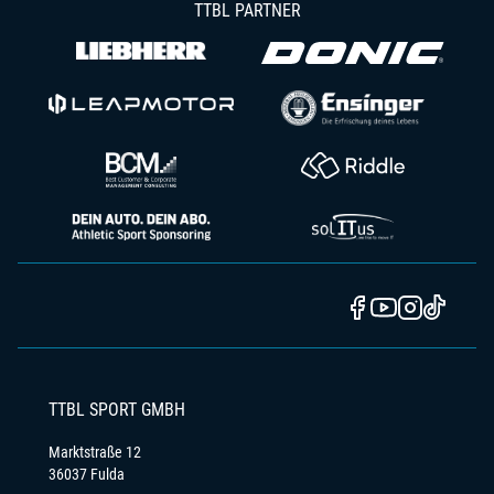
TTBL PARTNER
TTBL SPORT GMBH
Marktstraße 12
36037 Fulda