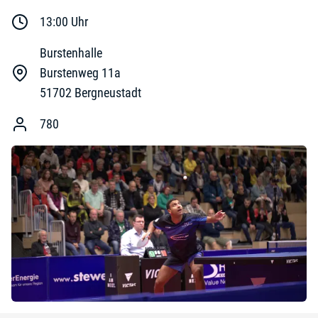
13:00
Uhr
Burstenhalle
Burstenweg 11a
51702
Bergneustadt
780