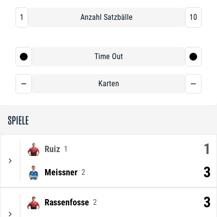
1
Anzahl Satzbälle
10
Time Out
Karten
SPIELE
1
Ruiz
1
3
Meissner
2
3
Rassenfosse
2