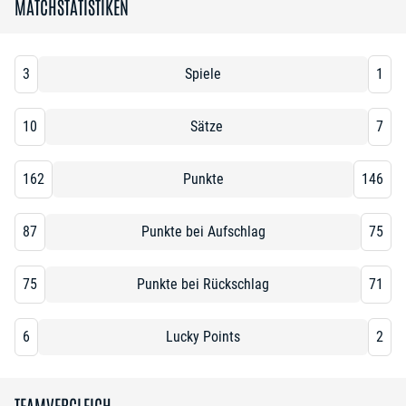
MATCHSTATISTIKEN
3
Spiele
1
10
Sätze
7
162
Punkte
146
87
Punkte bei Aufschlag
75
75
Punkte bei Rückschlag
71
6
Lucky Points
2
TEAMVERGLEICH