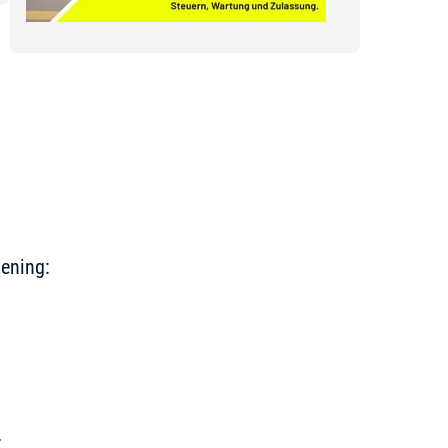
ening:
r