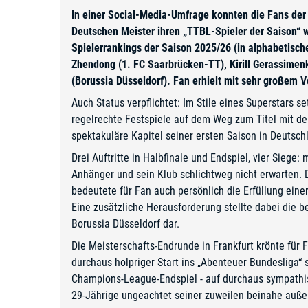
In einer Social-Media-Umfrage konnten die Fans der
Deutschen Meister ihren „TTBL-Spieler der Saison“ 
Spielerrankings der Saison 2025/26 (in alphabetisc
Zhendong (1. FC Saarbrücken-TT), Kirill Gerassimen
(Borussia Düsseldorf). Fan erhielt mit sehr großem 
Auch Status verpflichtet: Im Stile eines Superstars
regelrechte Festspiele auf dem Weg zum Titel mit d
spektakuläre Kapitel seiner ersten Saison in Deutsch
Drei Auftritte in Halbfinale und Endspiel, vier Sieg
Anhänger und sein Klub schlichtweg nicht erwarten. 
bedeutete für Fan auch persönlich die Erfüllung ei
Eine zusätzliche Herausforderung stellte dabei die 
Borussia Düsseldorf dar.
Die Meisterschafts-Endrunde in Frankfurt krönte für F
durchaus holpriger Start ins „Abenteuer Bundesliga“
Champions-League-Endspiel - auf durchaus sympathis
29-Jährige ungeachtet seiner zuweilen beinahe auße