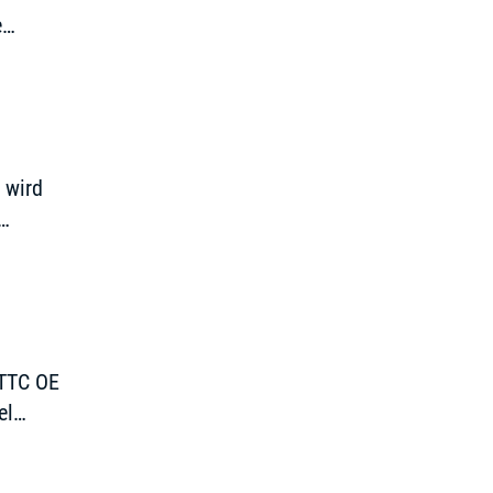
e
f etwas
 wird
 TTC OE
el