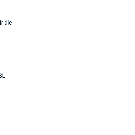
r die
TBL