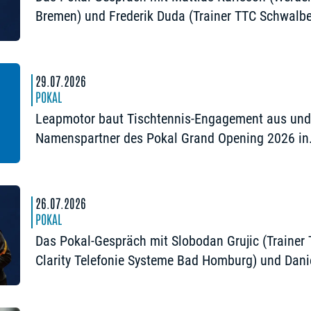
Bremen) und Frederik Duda (Trainer TTC Schwalb
Bergneustadt): „Der Pokal ist die frühe Chance au
Besonderes“
29.07.2026
POKAL
Leapmotor baut Tischtennis-Engagement aus und
Namenspartner des Pokal Grand Opening 2026 in
Nürnberg
26.07.2026
POKAL
Das Pokal-Gespräch mit Slobodan Grujic (Trainer
Clarity Telefonie Systeme Bad Homburg) und Dani
Habesohn (TSV Bad Königshofen): „Es kann viel
passieren“