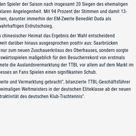
den Spieler der Saison nach insgesamt 20 Siegen des ehemaligen
 klaren Angelegenheit. Mit 94 Prozent der Stimmen und damit 13-
men, darunter immerhin der EM-Zweite Benedikt Duda als
 wahrhaftigen Erdrutschsieg.
ns chinesischer Heimat das Ergebnis der Wahl entscheidend
 weit darüber hinaus ausgesprochen positiv aus: Saarbrücken
t nur zum neuen Zuschauerkrösus des Oberhauses, sondern sorgte
uswärtsspielen maßgeblich für den Besucherrekord von erstmals
nete die Auslandsvermarktung der TTBL vor allem auf dem Markt im
esses an Fans Spielen einen signifikanten Schub.
eite und Vermarktung gebracht", bilanzierte TTBL-Geschäftsführer
weimaligen Weltmeisters in der deutschen Eliteklasse ab der neuen
ttraktivität des deutschen Klub-Tischtennis".