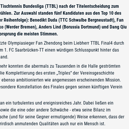
 Tischtennis Bundesliga (TTBL) nach der Titelentscheidung zum
wählen. Zur Auswahl standen fünf Kandidaten aus den Top 10 des
her Reihenfolge): Benedikt Duda (TTC Schwalbe Bergneustadt), Fan
ko (Werder Bremen), Anders Lind (Borussia Dortmund) und Dang Qiu
Vorsprung die meisten Stimmen.
 setzte Olympiasieger Fan Zhendong beim Liebherr TTBL Final4 durch
em 1. FC Saarbrücken-TT einen würdigen Schlusspunkt hinter das
land.
e: mehr konnten die abermals zu Tausenden in die Halle geströmten
Die Komplettierung des ersten „Triples“ der Vereinsgeschichte
ner ebenso ambitionierten wie angemessen erscheinenden Mission.
besondere Konstellation des Finales gegen seinen künftigen Verein
an ein turbulentes und ereignisreiches Jahr. Dabei ließen ein
 sowie die eine oder andere Schwäche - etwa seine Bilanz im
che (und für seine Gegner ermutigende) Weise erkennen, dass der
rirdisch anmutenden Qualitäten auch nur ein Mensch ist.