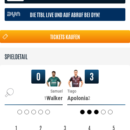
DIE TTBL LIVE UND AUF ABRUF BEI DYN!
TICKETS KAUFEN
SPIELDETAIL
0
3
Samuel
Tiago
Walker
Apolonia
1
2
1
2
3
4
5