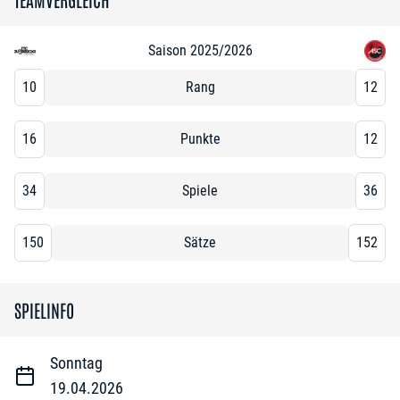
Saison 2025/2026
10
Rang
12
16
Punkte
12
34
Spiele
36
150
Sätze
152
SPIELINFO
Sonntag
19.04.2026