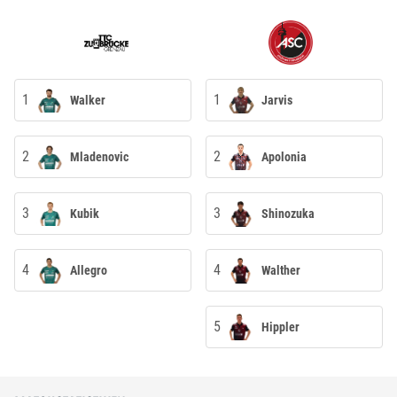
1
1
Walker
Jarvis
2
2
Mladenovic
Apolonia
3
3
Kubik
Shinozuka
4
4
Allegro
Walther
5
Hippler