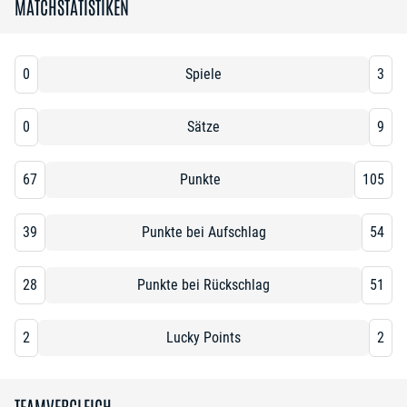
MATCHSTATISTIKEN
0
Spiele
3
0
Sätze
9
67
Punkte
105
39
Punkte bei Aufschlag
54
28
Punkte bei Rückschlag
51
2
Lucky Points
2
TEAMVERGLEICH