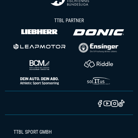
TTBL PARTNER
TTBL SPORT GMBH