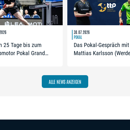
2026
30.07.2026
POKAL
h 25 Tage bis zum
Das Pokal-Gespräch mit
pmotor Pokal Grand
Mattias Karlsson (Werde
ing: Jetzt gibt’s drei
Bremen) und Frederik D
ets zum Preis von zwei
(Trainer TTC Schwalbe
Bergneustadt): „Der Poka
ALLE NEWS ANZEIGEN
die frühe Chance auf et
Besonderes“