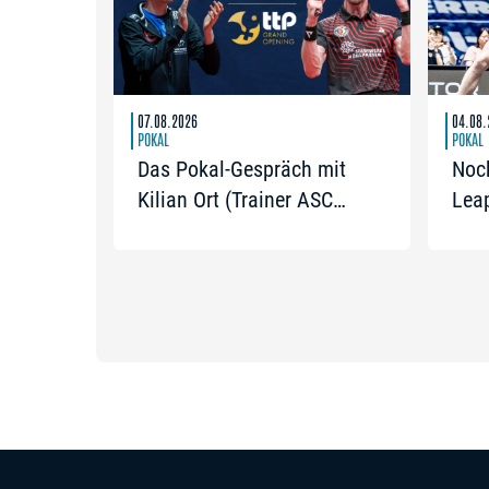
07.08.2026
04.08.
POKAL
POKAL
Das Pokal-Gespräch mit
Noc
Kilian Ort (Trainer ASC
Lea
Grünwettersbach) und
Open
Steffen Mengel (Post SV
Tick
Mühlhausen): „Ein Final4
wäre noch einmal schön“