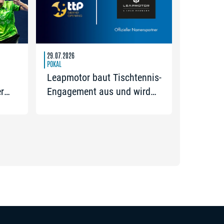
29.07.2026
POKAL
Leapmotor baut Tischtennis-
r
Engagement aus und wird
uda
Namenspartner des Pokal
Grand Opening 2026 in
l ist
Nürnberg
was