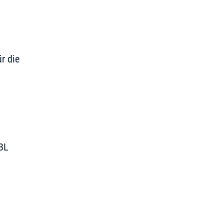
r die
TBL