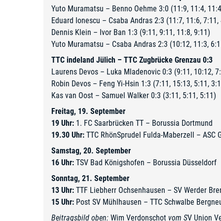
Yuto Muramatsu – Benno Oehme 3:0 (11:9, 11:4, 11:4
Eduard Ionescu – Csaba Andras 2:3 (11:7, 11:6, 7:11, 
Dennis Klein – Ivor Ban 1:3 (9:11, 9:11, 11:8, 9:11)
Yuto Muramatsu – Csaba Andras 2:3 (10:12, 11:3, 6:11
TTC indeland Jülich – TTC Zugbrücke Grenzau 0:3
Laurens Devos – Luka Mladenovic 0:3 (9:11, 10:12, 7
Robin Devos – Feng Yi-Hsin 1:3 (7:11, 15:13, 5:11, 3:
Kas van Oost – Samuel Walker 0:3 (3:11, 5:11, 5:11)
Freitag, 19. September
19 Uhr:
1. FC Saarbrücken TT – Borussia Dortmund
19.30 Uhr:
TTC RhönSprudel Fulda-Maberzell – ASC 
Samstag, 20. September
16 Uhr:
TSV Bad Königshofen – Borussia Düsseldorf
Sonntag, 21. September
13 Uhr:
TTF Liebherr Ochsenhausen – SV Werder Br
15 Uhr:
Post SV Mühlhausen – TTC Schwalbe Bergne
Beitragsbild oben:
Wim Verdonschot
vom S
V Union V