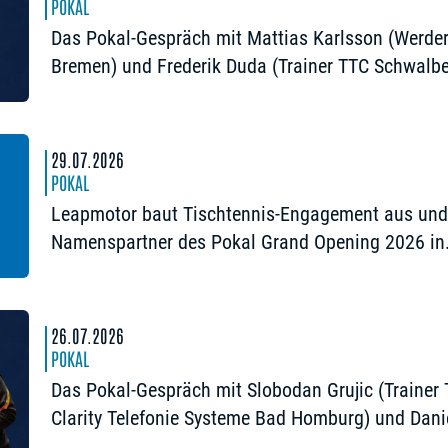
POKAL
Das Pokal-Gespräch mit Mattias Karlsson (Werde
Bremen) und Frederik Duda (Trainer TTC Schwalb
Bergneustadt): „Der Pokal ist die frühe Chance au
Besonderes“
29.07.2026
POKAL
Leapmotor baut Tischtennis-Engagement aus und
Namenspartner des Pokal Grand Opening 2026 in
Nürnberg
26.07.2026
POKAL
Das Pokal-Gespräch mit Slobodan Grujic (Trainer
Clarity Telefonie Systeme Bad Homburg) und Dani
Habesohn (TSV Bad Königshofen): „Es kann viel