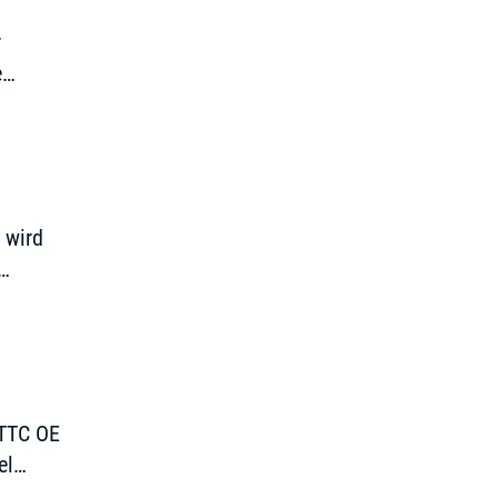
r
e
f etwas
 wird
 TTC OE
el