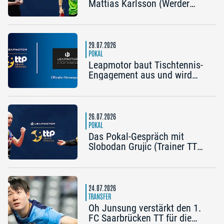
Mattias Karlsson (Werder
Bremen) und Frederik Duda
(Trainer TTC Schwalbe
Bergneustadt): „Der Pokal ist
die frühe Chance auf etwas
29.07.2026
Besonderes“
POKAL
Leapmotor baut Tischtennis-
Engagement aus und wird
Namenspartner des Pokal
Grand Opening 2026 in
Nürnberg
26.07.2026
POKAL
Das Pokal-Gespräch mit
Slobodan Grujic (Trainer TTC
OE Clarity Telefonie Systeme
Bad Homburg) und Daniel
Habesohn (TSV Bad
Königshofen): „Es kann viel
24.07.2026
passieren“
TRANSFER
Oh Junsung verstärkt den 1.
FC Saarbrücken TT für die