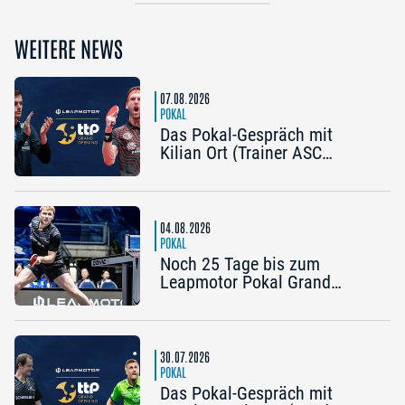
WEITERE NEWS
07.08.2026
POKAL
Das Pokal-Gespräch mit
Kilian Ort (Trainer ASC
Grünwettersbach) und Steffen
Mengel (Post SV
Mühlhausen): „Ein Final4
wäre noch einmal schön“
04.08.2026
POKAL
Noch 25 Tage bis zum
Leapmotor Pokal Grand
Opening: Jetzt gibt’s drei
Tickets zum Preis von zwei
30.07.2026
POKAL
Das Pokal-Gespräch mit