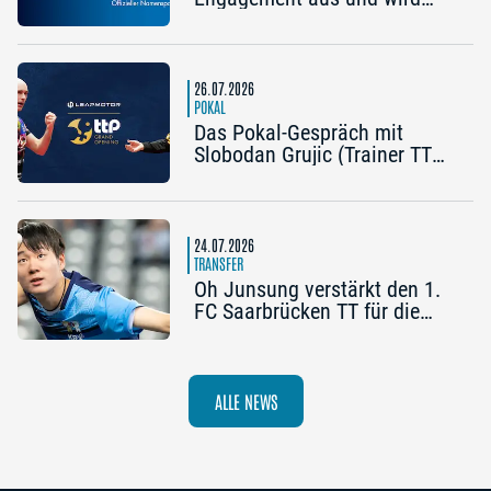
Namenspartner des Pokal
Grand Opening 2026 in
Nürnberg
26.07.2026
POKAL
Das Pokal-Gespräch mit
Slobodan Grujic (Trainer TTC
OE Clarity Telefonie Systeme
Bad Homburg) und Daniel
Habesohn (TSV Bad
Königshofen): „Es kann viel
24.07.2026
passieren“
TRANSFER
Oh Junsung verstärkt den 1.
FC Saarbrücken TT für die
Champions League
ALLE NEWS