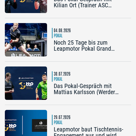
Kilian Ort (Trainer ASC
Grünwettersbach) und Steffen
Mengel (Post SV
Mühlhausen): „Ein Final4
wäre noch einmal schön“
04.08.2026
POKAL
Noch 25 Tage bis zum
Leapmotor Pokal Grand
Opening: Jetzt gibt’s drei
Tickets zum Preis von zwei
30.07.2026
POKAL
Das Pokal-Gespräch mit
Mattias Karlsson (Werder
Bremen) und Frederik Duda
(Trainer TTC Schwalbe
Bergneustadt): „Der Pokal ist
die frühe Chance auf etwas
29.07.2026
Besonderes“
POKAL
Leapmotor baut Tischtennis-
Engagement aus und wird