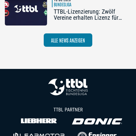
BUNDESLIGA
TTBL-Lizenzierung: Zwölf
Vereine erhalten Lizenz für
die Saison 2026/27
ALLE NEWS ANZEIGEN
TTBL PARTNER