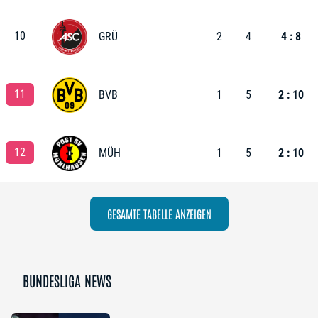
10
GRÜ
2
4
4 : 8
11
BVB
1
5
2 : 10
12
MÜH
1
5
2 : 10
GESAMTE TABELLE ANZEIGEN
BUNDESLIGA NEWS