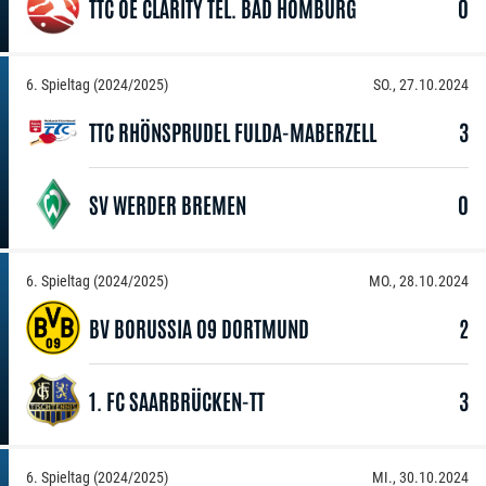
TTC OE CLARITY TEL. BAD HOMBURG
0
6. Spieltag (2024/2025)
SO., 27.10.2024
TTC RHÖNSPRUDEL FULDA-MABERZELL
3
SV WERDER BREMEN
0
6. Spieltag (2024/2025)
MO., 28.10.2024
BV BORUSSIA 09 DORTMUND
2
1. FC SAARBRÜCKEN-TT
3
6. Spieltag (2024/2025)
MI., 30.10.2024