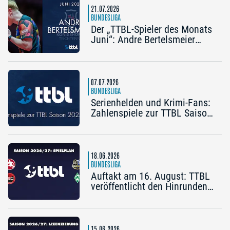
21.07.2026
BUNDESLIGA
Der „TTBL-Spieler des Monats
Juni“: Andre Bertelsmeier
(TSV Bad Königshofen)
07.07.2026
BUNDESLIGA
Serienhelden und Krimi-Fans:
Zahlenspiele zur TTBL Saison
2025/26
18.06.2026
BUNDESLIGA
Auftakt am 16. August: TTBL
veröffentlicht den Hinrunden-
Spielplan 2026/27
15.06.2026