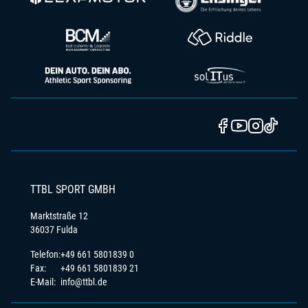
TTBL SPORT GMBH
Marktstraße 12
36037 Fulda
Telefon:
+49 661 5801839 0
Fax:
+49 661 5801839 21
E-Mail:
info@ttbl.de