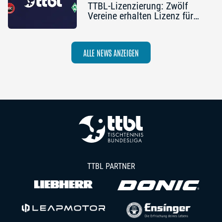
TTBL-Lizenzierung: Zwölf
Vereine erhalten Lizenz für
die Saison 2026/27
ALLE NEWS ANZEIGEN
TTBL PARTNER