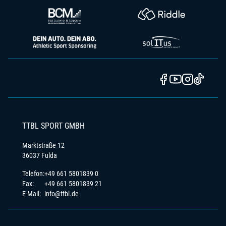
TTBL SPORT GMBH
Marktstraße 12
36037 Fulda
Telefon:
+49 661 5801839 0
Fax:
+49 661 5801839 21
E-Mail:
info@ttbl.de