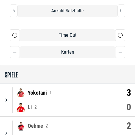
6
Anzahl Satzbälle
0
Time Out
Karten
SPIELE
3
Yokotani
1
0
Li
2
2
Oehme
2