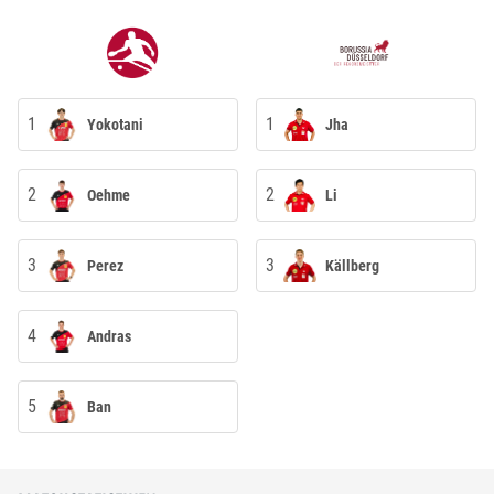
1
1
Yokotani
Jha
2
2
Oehme
Li
3
3
Perez
Källberg
4
Andras
5
Ban