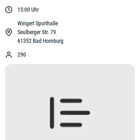
15:00
Uhr
Wingert Sporthalle
Seulberger Str. 79
61352
Bad Homburg
290