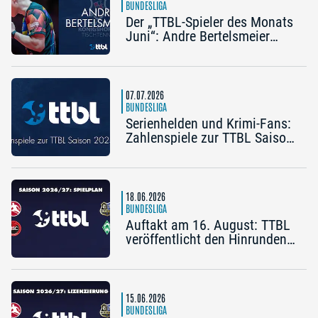
BUNDESLIGA
Der „TTBL-Spieler des Monats
Juni“: Andre Bertelsmeier
(TSV Bad Königshofen)
07.07.2026
BUNDESLIGA
Serienhelden und Krimi-Fans:
Zahlenspiele zur TTBL Saison
2025/26
18.06.2026
BUNDESLIGA
Auftakt am 16. August: TTBL
veröffentlicht den Hinrunden-
Spielplan 2026/27
15.06.2026
BUNDESLIGA