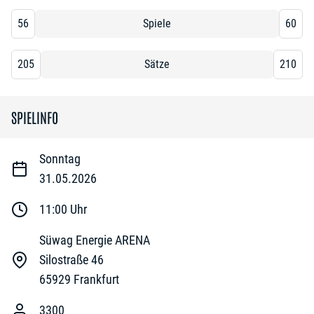
56
Spiele
60
205
Sätze
210
SPIELINFO
Sonntag
31.05.2026
11:00
Uhr
Süwag Energie ARENA
Silostraße 46
65929
Frankfurt
3300