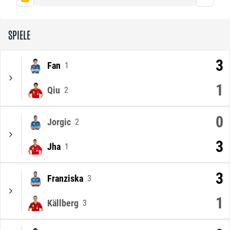
SPIELE
3
Fan
1
1
Qiu
2
0
Jorgic
2
3
Jha
1
3
Franziska
3
1
Källberg
3