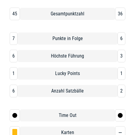
45
Gesamtpunktzahl
36
7
Punkte in Folge
6
6
Höchste Führung
3
1
Lucky Points
1
6
Anzahl Satzbälle
2
Time Out
Karten