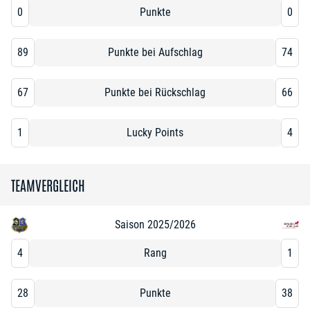
0
Punkte
0
89
Punkte bei Aufschlag
74
67
Punkte bei Rückschlag
66
1
Lucky Points
4
TEAMVERGLEICH
Saison 2025/2026
4
Rang
1
28
Punkte
38