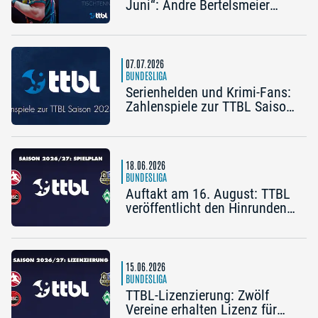
Juni“: Andre Bertelsmeier
(TSV Bad Königshofen)
07.07.2026
BUNDESLIGA
Serienhelden und Krimi-Fans:
Zahlenspiele zur TTBL Saison
2025/26
18.06.2026
BUNDESLIGA
Auftakt am 16. August: TTBL
veröffentlicht den Hinrunden-
Spielplan 2026/27
15.06.2026
BUNDESLIGA
TTBL-Lizenzierung: Zwölf
Vereine erhalten Lizenz für