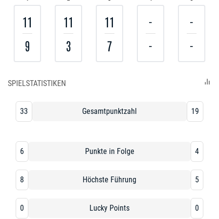
11
11
11
-
-
9
3
7
-
-
SPIELSTATISTIKEN
33
Gesamtpunktzahl
19
6
Punkte in Folge
4
8
Höchste Führung
5
0
Lucky Points
0