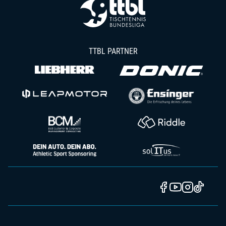
TTBL PARTNER