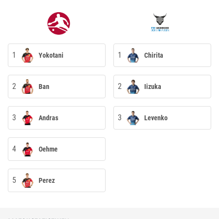
1
1
Yokotani
Chirita
2
2
Ban
Iizuka
3
3
Andras
Levenko
4
Oehme
5
Perez