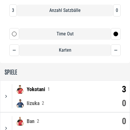
3
Anzahl Satzbälle
0
Time Out
Karten
SPIELE
3
Yokotani
1
0
Iizuka
2
0
Ban
2