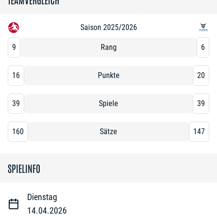
Saison 2025/2026
9
Rang
6
16
Punkte
20
39
Spiele
39
160
Sätze
147
SPIELINFO
Dienstag
14.04.2026