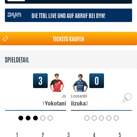
DIE TTBL LIVE UND AUF ABRUF BEI DYN!
TICKETS KAUFEN
SPIELDETAIL
3
0
Jo
Leonardo
Yokotani
Iizuka
1
2
1
2
3
4
5