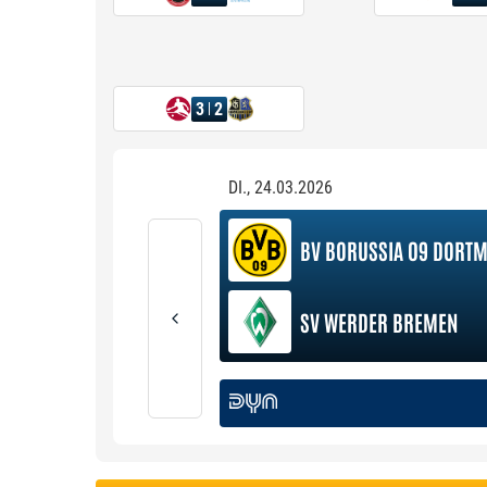
3
2
DI., 24.03.2026
BV BORUSSIA 09 DORT
SV WERDER BREMEN