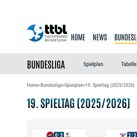
HOME
NEWS
BUNDESL
BUNDESLIGA
Spielplan
Tabelle
Home
>
Bundesliga
>
Spielplan
>
19. Spieltag (2025/2026)
19. SPIELTAG (2025/2026)
0
3
2
3