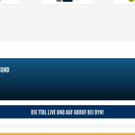
MUND
DIE TTBL LIVE UND AUF ABRUF BEI DYN!