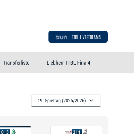
TTBL LIVESTREAMS
Transferliste
Liebherr TTBL Final4
19. Spieltag (2025/2026)
0
3
3
1