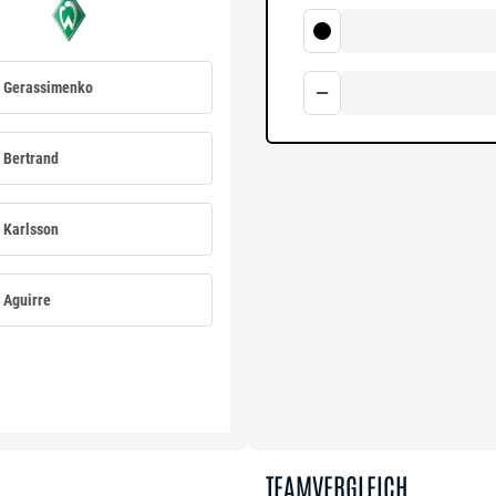
Gerassimenko
Bertrand
Karlsson
Aguirre
TEAMVERGLEICH