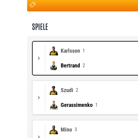
SPIELE
Karlsson
1
Bertrand
2
Szudi
2
Gerassimenko
1
Mino
3