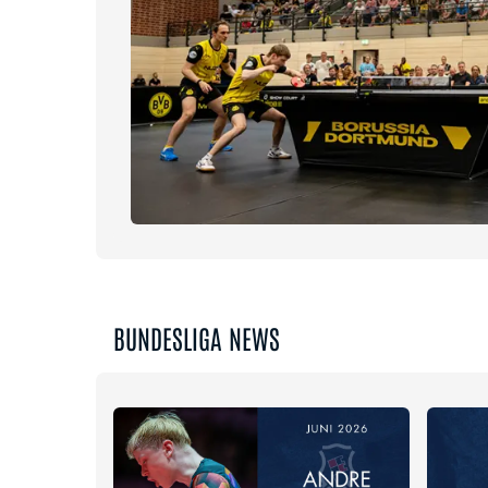
BUNDESLIGA NEWS