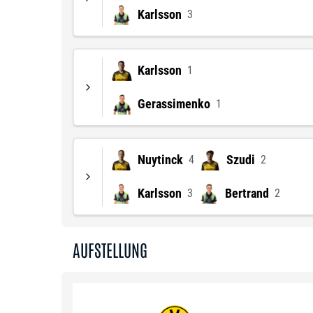
Karlsson
3
Karlsson
1
Gerassimenko
1
Nuytinck
Szudi
4
2
Karlsson
Bertrand
3
2
AUFSTELLUNG