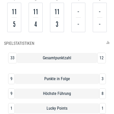
11
11
11
-
-
5
4
3
-
-
SPIELSTATISTIKEN
33
Gesamtpunktzahl
12
9
Punkte in Folge
3
9
Höchste Führung
8
1
Lucky Points
1