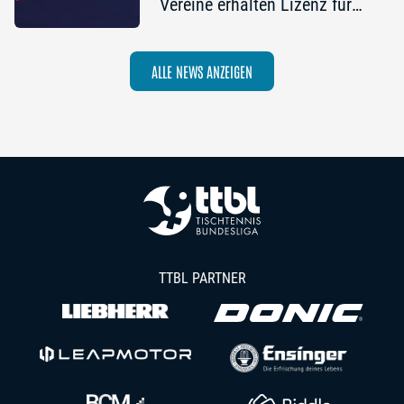
Vereine erhalten Lizenz für
die Saison 2026/27
ALLE NEWS ANZEIGEN
TTBL PARTNER