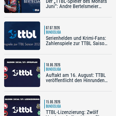
Der „TTBL-Spieler des Monats
Juni“: Andre Bertelsmeier
(TSV Bad Königshofen)
07.07.2026
BUNDESLIGA
Serienhelden und Krimi-Fans:
Zahlenspiele zur TTBL Saison
2025/26
18.06.2026
BUNDESLIGA
Auftakt am 16. August: TTBL
veröffentlicht den Hinrunden-
Spielplan 2026/27
15.06.2026
BUNDESLIGA
TTBL-Lizenzierung: Zwölf