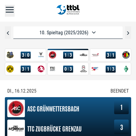
10. Spieltag (2025/2026)
3
0
1
3
3
1
3
1
0
3
1
3
DI., 16.12.2025
BEENDET
1
ASC GRÜNWETTERSBACH
3
TTC ZUGBRÜCKE GRENZAU