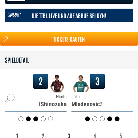
DIE TTBL LIVE UND AUF ABRUF BEI DYN!
TICKETS KAUFEN
SPIELDETAIL
2
3
Hiroto
Luka
Shinozuka
Mladenovic
1
2
1
2
3
4
5