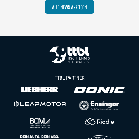
ALLE NEWS ANZEIGEN
TTBL PARTNER