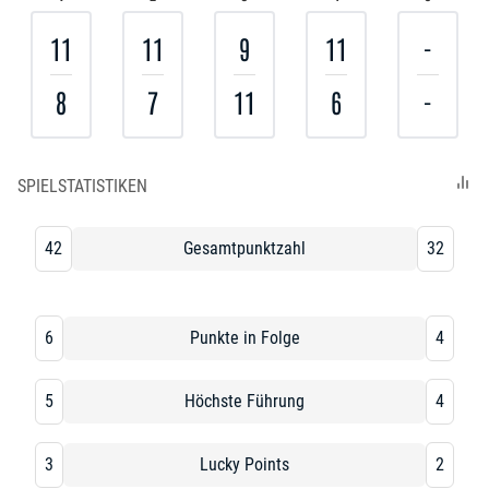
11
11
9
11
-
8
7
11
6
-
SPIELSTATISTIKEN
42
Gesamtpunktzahl
32
6
Punkte in Folge
4
5
Höchste Führung
4
3
Lucky Points
2