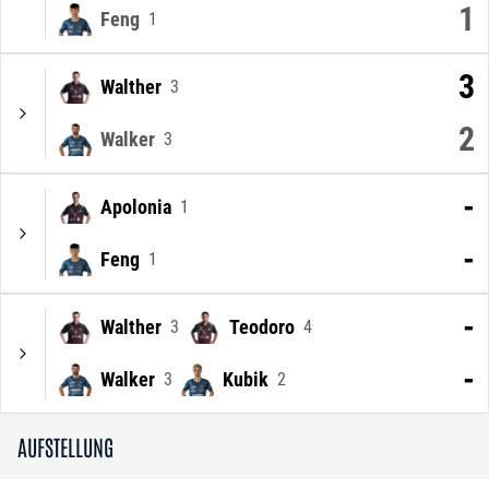
1
Feng
1
3
Walther
3
2
Walker
3
-
Apolonia
1
-
Feng
1
-
Walther
Teodoro
3
4
-
Walker
Kubik
3
2
AUFSTELLUNG