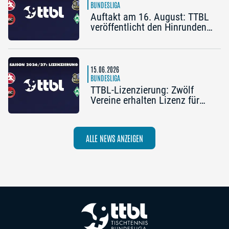
BUNDESLIGA
Auftakt am 16. August: TTBL
veröffentlicht den Hinrunden-
Spielplan 2026/27
15.06.2026
BUNDESLIGA
TTBL-Lizenzierung: Zwölf
Vereine erhalten Lizenz für
die Saison 2026/27
ALLE NEWS ANZEIGEN