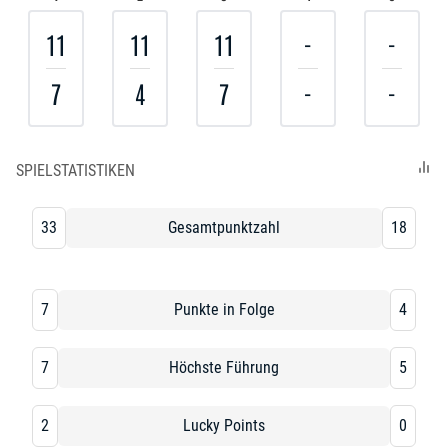
11
11
11
-
-
7
4
7
-
-
SPIELSTATISTIKEN
33
Gesamtpunktzahl
18
7
Punkte in Folge
4
7
Höchste Führung
5
2
Lucky Points
0