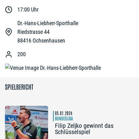
17:00
Uhr
Dr.-Hans-Liebherr-Sporthalle
Riedstrasse 44
88416
Ochsenhausen
200
SPIELBERICHT
05.01.2024
BUNDESLIGA
Filip Zeljko gewinnt das
Schlüsselspiel