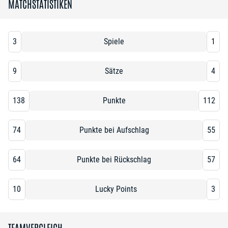
MATCHSTATISTIKEN
3
Spiele
1
9
Sätze
4
138
Punkte
112
74
Punkte bei Aufschlag
55
64
Punkte bei Rückschlag
57
10
Lucky Points
3
TEAMVERGLEICH