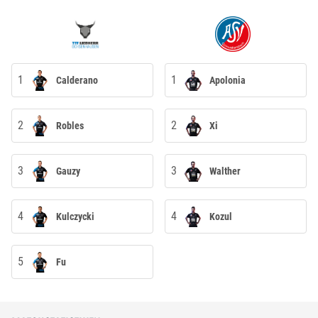
1
1
Calderano
Apolonia
2
2
Robles
Xi
3
3
Gauzy
Walther
4
4
Kulczycki
Kozul
5
Fu