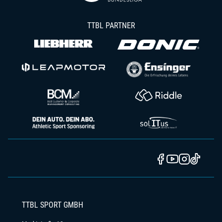
TTBL PARTNER
TTBL SPORT GMBH