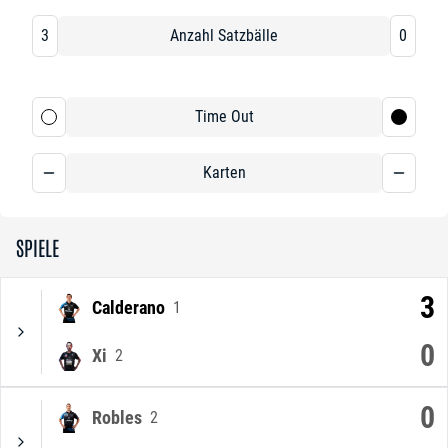
3
Anzahl Satzbälle
0
Time Out
Karten
SPIELE
3
Calderano
1
0
Xi
2
0
Robles
2