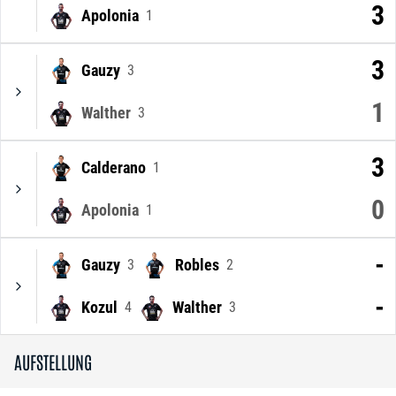
3
Apolonia
1
3
Gauzy
3
1
Walther
3
3
Calderano
1
0
Apolonia
1
-
Gauzy
Robles
3
2
-
Kozul
Walther
4
3
AUFSTELLUNG