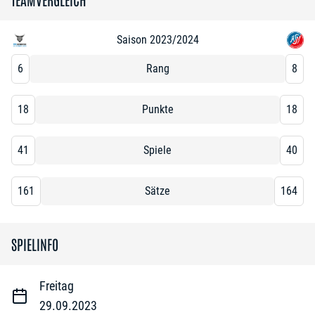
Saison 2023/2024
6
Rang
8
18
Punkte
18
41
Spiele
40
161
Sätze
164
SPIELINFO
Freitag
29.09.2023