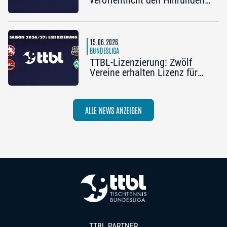
Spielplan 2026/27
15.06.2026
BUNDESLIGA
TTBL-Lizenzierung: Zwölf
Vereine erhalten Lizenz für
die Saison 2026/27
ALLE NEWS ANZEIGEN
TTBL PARTNER