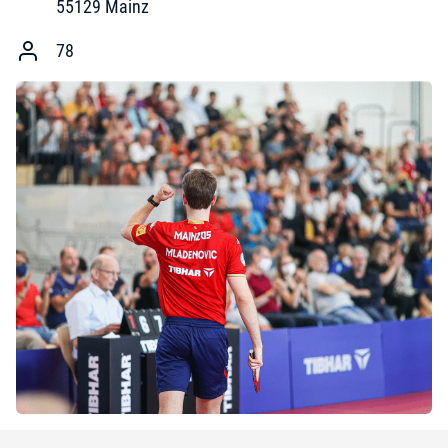
55129
Mainz
78