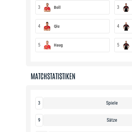
3
3
Boll
4
4
Qiu
5
5
Haug
MATCHSTATISTIKEN
3
Spiele
9
Sätze