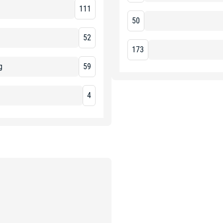
111
50
g
52
173
g
59
4