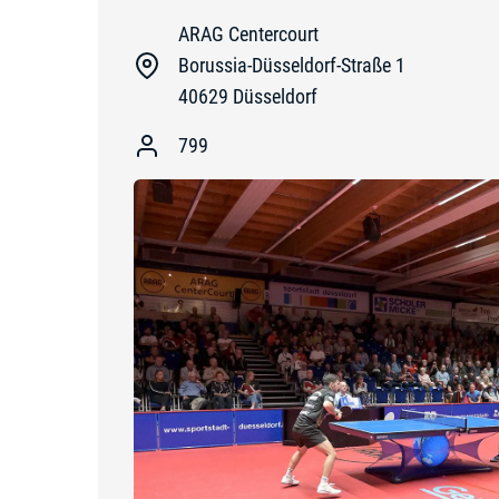
ARAG Centercourt
Borussia-Düsseldorf-Straße 1
40629
Düsseldorf
799