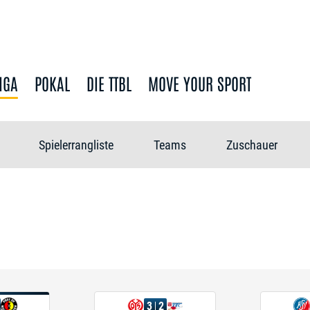
IGA
POKAL
DIE TTBL
MOVE YOUR SPORT
Spielerrangliste
Teams
Zuschauer
3
2