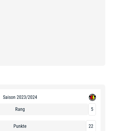
Saison 2023/2024
Rang
5
Punkte
22