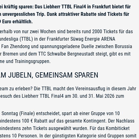
kräftig sparen: Das Liebherr TTBL Final4 in Frankfurt bietet für
 unvergesslichen Trip. Dank attraktiver Rabatte sind Tickets für
 Euro erhältlich.
nerhalb von nur zwei Wochen sind bereits rund 2000 Tickets für das
ndesliga (TTBL) in der Frankfurter Süwag Energie ARENA
ie Fan Zhendong und spannungsgeladene Duelle zwischen Borussia
r Bremen und dem TTC Schwalbe Bergneustadt steigt, gibt es mit
ne und Trainingsgruppen.
AM JUBELN, GEMEINSAM SPAREN
 Team zu erleben? Die TTBL macht den Vereinsausflug in diesem Jahr
 Besuch des Liebherr TTBL Final4 am 30. und 31. Mai 2026 zum
 Sonntag (Finale) entscheidet, spart ab einer Gruppe von 10
 mindestens 100 € Rabatt auf das gesamte Kontingent. Der Nachlass
indestens zehn Tickets ausgewählt wurden. Für das Kombiticket
estens 10 Personen. In der günstigsten Kategorie sind Gruppen somit