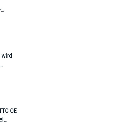
r
e
f etwas
 wird
 TTC OE
el