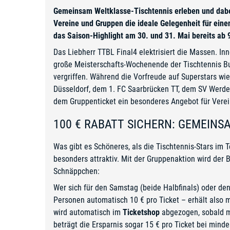
Gemeinsam Weltklasse-Tischtennis erleben und dabei 
Vereine und Gruppen die ideale Gelegenheit für einen
das Saison-Highlight am 30. und 31. Mai bereits ab 9
Das Liebherr TTBL Final4 elektrisiert die Massen. In
große Meisterschafts-Wochenende der Tischtennis Bu
vergriffen. Während die Vorfreude auf Superstars w
Düsseldorf, dem 1. FC Saarbrücken TT, dem SV Werde
dem Gruppenticket ein besonderes Angebot für Verei
100 € RABATT SICHERN: GEMEINS
Was gibt es Schöneres, als die Tischtennis-Stars im
besonders attraktiv. Mit der Gruppenaktion wird der
Schnäppchen:
Wer sich für den Samstag (beide Halbfinals) oder den
Personen automatisch 10 € pro Ticket – erhält also
wird automatisch im
Ticketshop
abgezogen, sobald m
beträgt die Ersparnis sogar 15 € pro Ticket bei mind