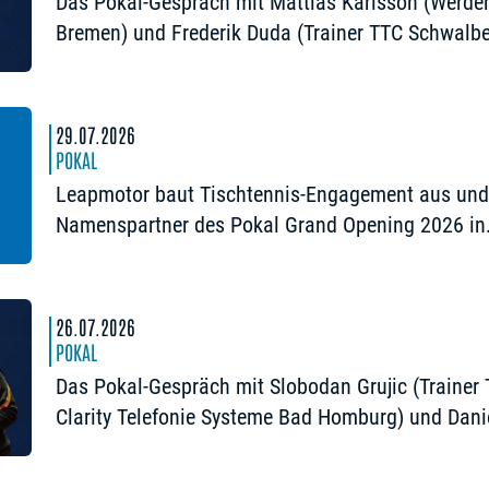
Das Pokal-Gespräch mit Mattias Karlsson (Werde
Bremen) und Frederik Duda (Trainer TTC Schwalb
Bergneustadt): „Der Pokal ist die frühe Chance au
Besonderes“
29.07.2026
POKAL
Leapmotor baut Tischtennis-Engagement aus und
Namenspartner des Pokal Grand Opening 2026 in
Nürnberg
26.07.2026
POKAL
Das Pokal-Gespräch mit Slobodan Grujic (Trainer
Clarity Telefonie Systeme Bad Homburg) und Dani
Habesohn (TSV Bad Königshofen): „Es kann viel
passieren“