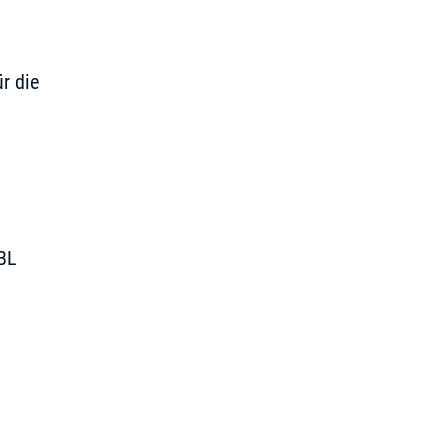
r die
TBL