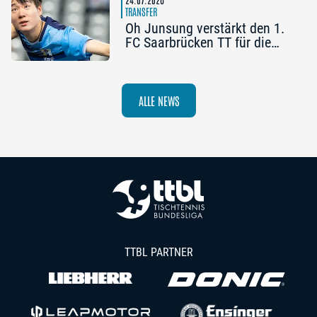
passieren“
TRANSFER
Oh Junsung verstärkt den 1.
FC Saarbrücken TT für die
Champions League
ALLE NEWS
TTBL PARTNER