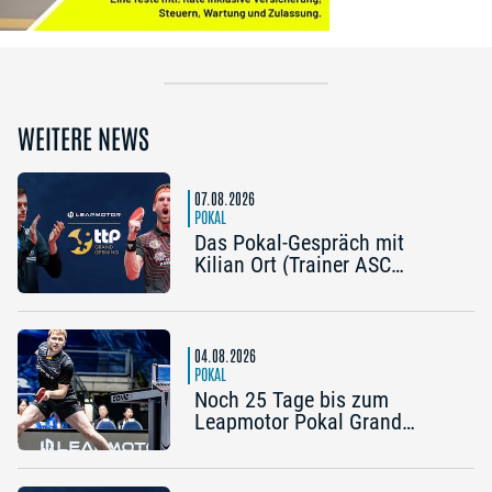
WEITERE NEWS
07.08.2026
POKAL
Das Pokal-Gespräch mit
Kilian Ort (Trainer ASC
Grünwettersbach) und Steffen
Mengel (Post SV
Mühlhausen): „Ein Final4
wäre noch einmal schön“
04.08.2026
POKAL
Noch 25 Tage bis zum
Leapmotor Pokal Grand
Opening: Jetzt gibt’s drei
Tickets zum Preis von zwei