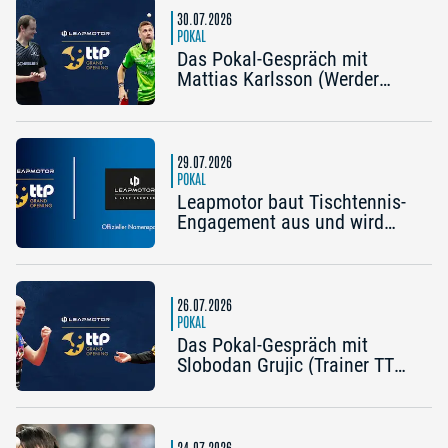
30.07.2026
POKAL
Das Pokal-Gespräch mit
Mattias Karlsson (Werder
Bremen) und Frederik Duda
(Trainer TTC Schwalbe
Bergneustadt): „Der Pokal ist
die frühe Chance auf etwas
29.07.2026
Besonderes“
POKAL
Leapmotor baut Tischtennis-
Engagement aus und wird
Namenspartner des Pokal
Grand Opening 2026 in
Nürnberg
26.07.2026
POKAL
Das Pokal-Gespräch mit
Slobodan Grujic (Trainer TTC
OE Clarity Telefonie Systeme
Bad Homburg) und Daniel
Habesohn (TSV Bad
Königshofen): „Es kann viel
24.07.2026