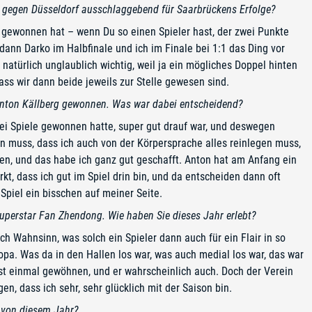
 gegen Düsseldorf ausschlaggebend für Saarbrückens Erfolge?
l gewonnen hat – wenn Du so einen Spieler hast, der zwei Punkte
s dann Darko im Halbfinale und ich im Finale bei 1:1 das Ding vor
türlich unglaublich wichtig, weil ja ein mögliches Doppel hinten
ass wir dann beide jeweils zur Stelle gewesen sind.
 Anton Källberg gewonnen. Was war dabei entscheidend?
wei Spiele gewonnen hatte, super gut drauf war, und deswegen
len muss, dass ich auch von der Körpersprache alles reinlegen muss,
hen, und das habe ich ganz gut geschafft. Anton hat am Anfang ein
t, dass ich gut im Spiel drin bin, und da entscheiden dann oft
Spiel ein bisschen auf meiner Seite.
perstar Fan Zhendong. Wie haben Sie dieses Jahr erlebt?
ch Wahnsinn, was solch ein Spieler dann auch für ein Flair in so
ropa. Was da in den Hallen los war, was auch medial los war, das war
st einmal gewöhnen, und er wahrscheinlich auch. Doch der Verein
n, dass ich sehr, sehr glücklich mit der Saison bin.
 von diesem Jahr?