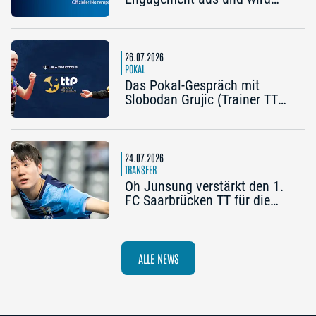
Namenspartner des Pokal
Grand Opening 2026 in
Nürnberg
26.07.2026
POKAL
Das Pokal-Gespräch mit
Slobodan Grujic (Trainer TTC
OE Clarity Telefonie Systeme
Bad Homburg) und Daniel
Habesohn (TSV Bad
Königshofen): „Es kann viel
24.07.2026
passieren“
TRANSFER
Oh Junsung verstärkt den 1.
FC Saarbrücken TT für die
Champions League
ALLE NEWS