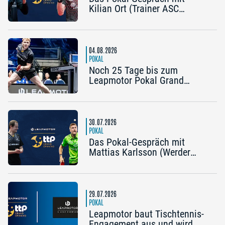
Kilian Ort (Trainer ASC
Grünwettersbach) und Steffen
Mengel (Post SV
Mühlhausen): „Ein Final4
wäre noch einmal schön“
04.08.2026
POKAL
Noch 25 Tage bis zum
Leapmotor Pokal Grand
Opening: Jetzt gibt’s drei
Tickets zum Preis von zwei
30.07.2026
POKAL
Das Pokal-Gespräch mit
Mattias Karlsson (Werder
Bremen) und Frederik Duda
(Trainer TTC Schwalbe
Bergneustadt): „Der Pokal ist
die frühe Chance auf etwas
29.07.2026
Besonderes“
POKAL
Leapmotor baut Tischtennis-
Engagement aus und wird