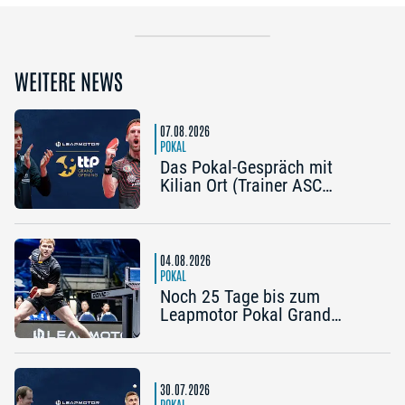
WEITERE NEWS
07.08.2026
POKAL
Das Pokal-Gespräch mit
Kilian Ort (Trainer ASC
Grünwettersbach) und Steffen
Mengel (Post SV
Mühlhausen): „Ein Final4
wäre noch einmal schön“
04.08.2026
POKAL
Noch 25 Tage bis zum
Leapmotor Pokal Grand
Opening: Jetzt gibt’s drei
Tickets zum Preis von zwei
30.07.2026
POKAL