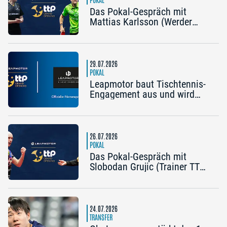
Das Pokal-Gespräch mit
Mattias Karlsson (Werder
Bremen) und Frederik Duda
(Trainer TTC Schwalbe
Bergneustadt): „Der Pokal ist
die frühe Chance auf etwas
29.07.2026
Besonderes“
POKAL
Leapmotor baut Tischtennis-
Engagement aus und wird
Namenspartner des Pokal
Grand Opening 2026 in
Nürnberg
26.07.2026
POKAL
Das Pokal-Gespräch mit
Slobodan Grujic (Trainer TTC
OE Clarity Telefonie Systeme
Bad Homburg) und Daniel
Habesohn (TSV Bad
Königshofen): „Es kann viel
24.07.2026
passieren“
TRANSFER