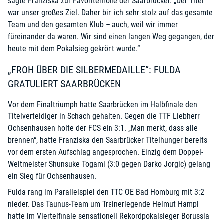
sagte Franziska zur Favoritenrolle der Saarbrücker. „Der Titel
war unser großes Ziel. Daher bin ich sehr stolz auf das gesamte
Team und den gesamten Klub – auch, weil wir immer
füreinander da waren. Wir sind einen langen Weg gegangen, der
heute mit dem Pokalsieg gekrönt wurde.“
„FROH ÜBER DIE SILBERMEDAILLE“: FULDA
GRATULIERT SAARBRÜCKEN
Vor dem Finaltriumph hatte Saarbrücken im Halbfinale den
Titelverteidiger in Schach gehalten. Gegen die TTF Liebherr
Ochsenhausen holte der FCS ein 3:1. „Man merkt, dass alle
brennen“, hatte Franziska den Saarbrücker Titelhunger bereits
vor dem ersten Aufschlag angesprochen. Einzig dem Doppel-
Weltmeister Shunsuke Togami (3:0 gegen Darko Jorgic) gelang
ein Sieg für Ochsenhausen.
Fulda rang im Parallelspiel den TTC OE Bad Homburg mit 3:2
nieder. Das Taunus-Team um Trainerlegende Helmut Hampl
hatte im Viertelfinale sensationell Rekordpokalsieger Borussia