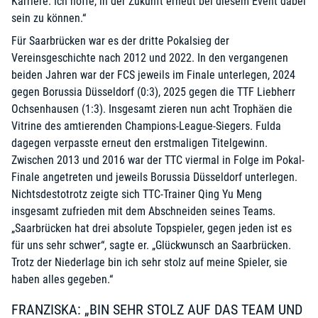
Karriere. Ich hoffe, in der Zukunft erneut bei diesem Event dabei
sein zu können.“
Für Saarbrücken war es der dritte Pokalsieg der
Vereinsgeschichte nach 2012 und 2022. In den vergangenen
beiden Jahren war der FCS jeweils im Finale unterlegen, 2024
gegen Borussia Düsseldorf (0:3), 2025 gegen die TTF Liebherr
Ochsenhausen (1:3). Insgesamt zieren nun acht Trophäen die
Vitrine des amtierenden Champions-League-Siegers. Fulda
dagegen verpasste erneut den erstmaligen Titelgewinn.
Zwischen 2013 und 2016 war der TTC viermal in Folge im Pokal-
Finale angetreten und jeweils Borussia Düsseldorf unterlegen.
Nichtsdestotrotz zeigte sich TTC-Trainer Qing Yu Meng
insgesamt zufrieden mit dem Abschneiden seines Teams.
„Saarbrücken hat drei absolute Topspieler, gegen jeden ist es
für uns sehr schwer“, sagte er. „Glückwunsch an Saarbrücken.
Trotz der Niederlage bin ich sehr stolz auf meine Spieler, sie
haben alles gegeben.“
FRANZISKA: „BIN SEHR STOLZ AUF DAS TEAM UND