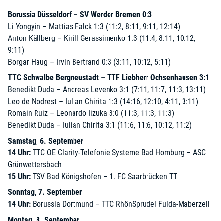
Borussia Düsseldorf – SV Werder Bremen 0:3
Li Yongyin – Mattias Falck 1:3 (11:2, 8:11, 9:11, 12:14)
Anton Källberg – Kirill Gerassimenko 1:3 (11:4, 8:11, 10:12,
9:11)
Borgar Haug – Irvin Bertrand 0:3 (3:11, 10:12, 5:11)
TTC Schwalbe Bergneustadt – TTF Liebherr Ochsenhausen 3:1
Benedikt Duda – Andreas Levenko 3:1 (7:11, 11:7, 11:3, 13:11)
Leo de Nodrest – Iulian Chirita 1:3 (14:16, 12:10, 4:11, 3:11)
Romain Ruiz – Leonardo Iizuka 3:0 (11:3, 11:3, 11:3)
Benedikt Duda – Iulian Chirita 3:1 (11:6, 11:6, 10:12, 11:2)
Samstag, 6. September
14 Uhr:
TTC OE Clarity-Telefonie Systeme Bad Homburg – ASC
Grünwettersbach
15 Uhr:
TSV Bad Königshofen – 1. FC Saarbrücken TT
Sonntag, 7. September
14 Uhr:
Borussia Dortmund – TTC RhönSprudel Fulda-Maberzell
Montag, 8. September