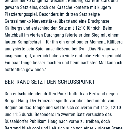
Gerassimenko lange Ballwechsel. Källberg startete stark und
gewann Satz eins, doch der Kasache konterte mit klugem
Platzierungsspiel. Besonders im dritten Satz zeigte
Gerassimenko Nervenstärke, überstand eine Druckphase
Källbergs und entschied den Satz mit 12:10 für sich. Beim
Matchball im vierten Durchgang feierte er den Sieg mit einem
lauten Kampfschrei – für ihn ein emotionaler Moment. Källberg
analysierte sein Spiel anschließend bei Dyn: „Das Niveau war
insgesamt gut, aber ich habe zu viele einfache Fehler gemacht.
Ein paar Dinge besser machen und beim nächsten Mal kann ich
hoffentlich gewinnen.“
BERTRAND SETZT DEN SCHLUSSPUNKT
Den entscheidenden dritten Punkt holte Irvin Bertrand gegen
Borgar Haug. Der Franzose spielte variabel, bestimmte von
Beginn an das Tempo und setzte sich souverän mit 11:3, 12:10
und 11:5 durch. Besonders im zweiten Satz versuchte das
Düsseldorfer Publikum Haug nach vorne zu treiben, doch
Bertrand blieb cool und ließ sich auch von einer kuriosen Szene