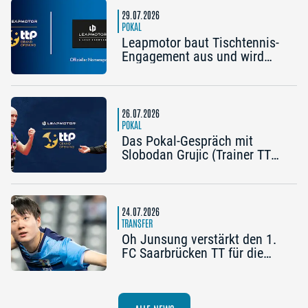
die frühe Chance auf etwas
29.07.2026
Besonderes“
POKAL
Leapmotor baut Tischtennis-
Engagement aus und wird
Namenspartner des Pokal
Grand Opening 2026 in
Nürnberg
26.07.2026
POKAL
Das Pokal-Gespräch mit
Slobodan Grujic (Trainer TTC
OE Clarity Telefonie Systeme
Bad Homburg) und Daniel
Habesohn (TSV Bad
Königshofen): „Es kann viel
24.07.2026
passieren“
TRANSFER
Oh Junsung verstärkt den 1.
FC Saarbrücken TT für die
Champions League