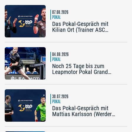
07.08.2026
POKAL
Das Pokal-Gespräch mit
Kilian Ort (Trainer ASC
Grünwettersbach) und Steffen
Mengel (Post SV
Mühlhausen): „Ein Final4
wäre noch einmal schön“
04.08.2026
POKAL
Noch 25 Tage bis zum
Leapmotor Pokal Grand
Opening: Jetzt gibt’s drei
Tickets zum Preis von zwei
30.07.2026
POKAL
Das Pokal-Gespräch mit
Mattias Karlsson (Werder
Bremen) und Frederik Duda
(Trainer TTC Schwalbe
Bergneustadt): „Der Pokal ist