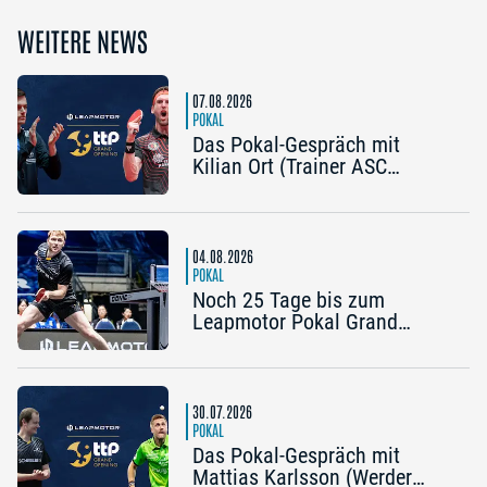
WEITERE NEWS
07.08.2026
POKAL
Das Pokal-Gespräch mit
Kilian Ort (Trainer ASC
Grünwettersbach) und Steffen
Mengel (Post SV
Mühlhausen): „Ein Final4
wäre noch einmal schön“
04.08.2026
POKAL
Noch 25 Tage bis zum
Leapmotor Pokal Grand
Opening: Jetzt gibt’s drei
Tickets zum Preis von zwei
30.07.2026
POKAL
Das Pokal-Gespräch mit
Mattias Karlsson (Werder