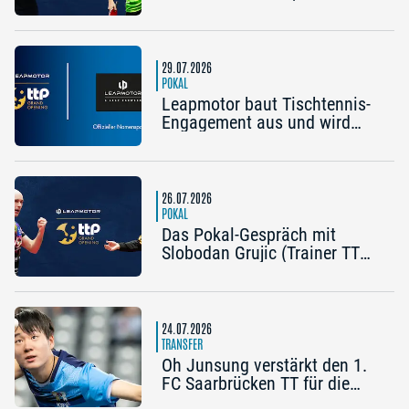
Bremen) und Frederik Duda
(Trainer TTC Schwalbe
Bergneustadt): „Der Pokal ist
die frühe Chance auf etwas
29.07.2026
Besonderes“
POKAL
Leapmotor baut Tischtennis-
Engagement aus und wird
Namenspartner des Pokal
Grand Opening 2026 in
Nürnberg
26.07.2026
POKAL
Das Pokal-Gespräch mit
Slobodan Grujic (Trainer TTC
OE Clarity Telefonie Systeme
Bad Homburg) und Daniel
Habesohn (TSV Bad
Königshofen): „Es kann viel
24.07.2026
passieren“
TRANSFER
Oh Junsung verstärkt den 1.
FC Saarbrücken TT für die
Champions League