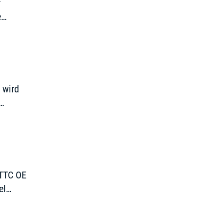
r
e
f etwas
 wird
 TTC OE
el