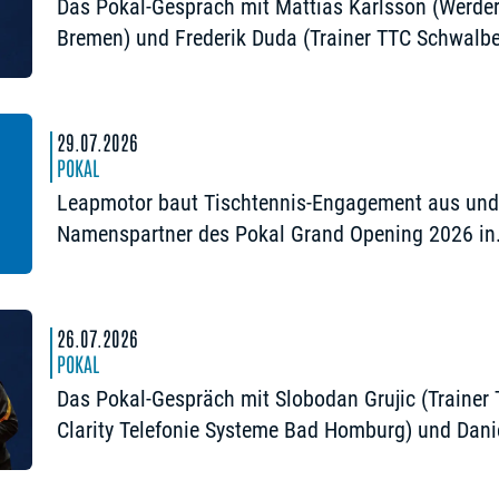
Das Pokal-Gespräch mit Mattias Karlsson (Werde
Bremen) und Frederik Duda (Trainer TTC Schwalb
Bergneustadt): „Der Pokal ist die frühe Chance au
Besonderes“
29.07.2026
POKAL
Leapmotor baut Tischtennis-Engagement aus und
Namenspartner des Pokal Grand Opening 2026 in
Nürnberg
26.07.2026
POKAL
Das Pokal-Gespräch mit Slobodan Grujic (Trainer
Clarity Telefonie Systeme Bad Homburg) und Dani
Habesohn (TSV Bad Königshofen): „Es kann viel
passieren“