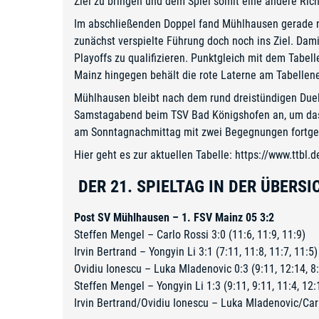
Ziel zu bringen und dem Spiel somit eine andere Rich
Im abschließenden Doppel fand Mühlhausen gerade noch
zunächst verspielte Führung doch noch ins Ziel. Dami
Playoffs zu qualifizieren. Punktgleich mit dem Tabel
Mainz hingegen behält die rote Laterne am Tabellen
Mühlhausen bleibt nach dem rund dreistündigen Duel
Samstagabend beim TSV Bad Königshofen an, um das l
am Sonntagnachmittag mit zwei Begegnungen fortge
Hier geht es zur aktuellen Tabelle:
https://www.ttbl.
DER 21. SPIELTAG IN DER ÜBERSI
Post SV Mühlhausen – 1. FSV Mainz 05 3:2
Steffen Mengel – Carlo Rossi 3:0 (11:6, 11:9, 11:9)
Irvin Bertrand – Yongyin Li 3:1 (7:11, 11:8, 11:7, 11:5)
Ovidiu Ionescu – Luka Mladenovic 0:3 (9:11, 12:14, 8
Steffen Mengel – Yongyin Li 1:3 (9:11, 9:11, 11:4, 12:
Irvin Bertrand/Ovidiu Ionescu – Luka Mladenovic/Carl