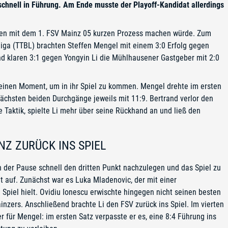
schnell in Führung. Am Ende musste der Playoff-Kandidat allerdings
usen mit dem 1. FSV Mainz 05 kurzen Prozess machen würde. Zum
sliga (TTBL) brachten Steffen Mengel mit einem 3:0 Erfolg gegen
nd klaren 3:1 gegen Yongyin Li die Mühlhausener Gastgeber mit 2:0
einen Moment, um in ihr Spiel zu kommen. Mengel drehte im ersten
ächsten beiden Durchgänge jeweils mit 11:9. Bertrand verlor den
e Taktik, spielte Li mehr über seine Rückhand an und ließ den
NZ ZURÜCK INS SPIEL
 der Pause schnell den dritten Punkt nachzulegen und das Spiel zu
t auf. Zunächst war es Luka Mladenovic, der mit einer
Spiel hielt. Ovidiu Ionescu erwischte hingegen nicht seinen besten
nzers. Anschließend brachte Li den FSV zurück ins Spiel. Im vierten
r für Mengel: im ersten Satz verpasste er es, eine 8:4 Führung ins