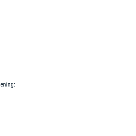
n“
ening: