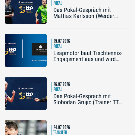
POKAL
Das Pokal-Gespräch mit
Mattias Karlsson (Werder
Bremen) und Frederik Duda
(Trainer TTC Schwalbe
Bergneustadt): „Der Pokal ist
die frühe Chance auf etwas
29.07.2026
Besonderes“
POKAL
Leapmotor baut Tischtennis-
Engagement aus und wird
Namenspartner des Pokal
Grand Opening 2026 in
Nürnberg
26.07.2026
POKAL
Das Pokal-Gespräch mit
Slobodan Grujic (Trainer TTC
OE Clarity Telefonie Systeme
Bad Homburg) und Daniel
Habesohn (TSV Bad
Königshofen): „Es kann viel
24.07.2026
passieren“
TRANSFER