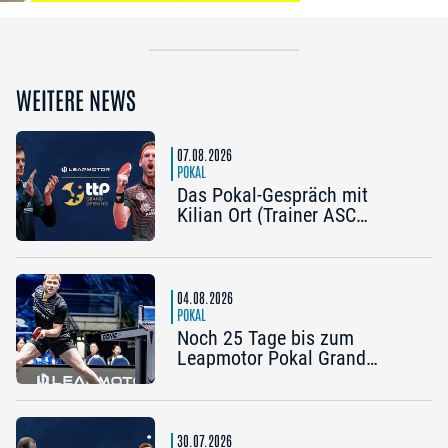
WEITERE NEWS
07.08.2026
POKAL
Das Pokal-Gespräch mit
Kilian Ort (Trainer ASC
Grünwettersbach) und Steffen
Mengel (Post SV
Mühlhausen): „Ein Final4
wäre noch einmal schön“
04.08.2026
POKAL
Noch 25 Tage bis zum
Leapmotor Pokal Grand
Opening: Jetzt gibt’s drei
Tickets zum Preis von zwei
30.07.2026