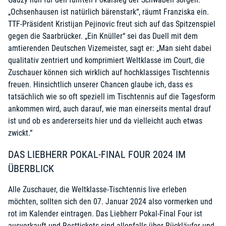
„Ochsenhausen ist natürlich bärenstark“, räumt Franziska ein.
TTF-Präsident Kristijan Pejinovic freut sich auf das Spitzenspiel
gegen die Saarbrücker. „Ein Knüller“ sei das Duell mit dem
amtierenden Deutschen Vizemeister, sagt er: „Man sieht dabei
qualitativ zentriert und komprimiert Weltklasse im Court, die
Zuschauer können sich wirklich auf hochklassiges Tischtennis
freuen. Hinsichtlich unserer Chancen glaube ich, dass es
tatsächlich wie so oft speziell im Tischtennis auf die Tagesform
ankommen wird, auch darauf, wie man einerseits mental drauf
ist und ob es andererseits hier und da vielleicht auch etwas
zwickt.“
DAS LIEBHERR POKAL-FINAL FOUR 2024 IM
ÜBERBLICK
Alle Zuschauer, die Weltklasse-Tischtennis live erleben
möchten, sollten sich den 07. Januar 2024 also vormerken und
rot im Kalender eintragen. Das Liebherr Pokal-Final Four ist
ausverkauft und Resttickets sind allenfalls über Rückläufer und