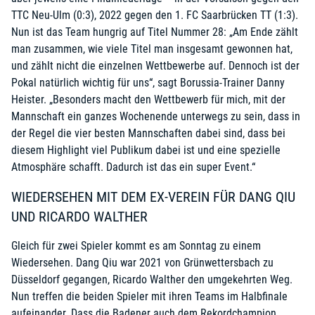
TTC Neu-Ulm (0:3), 2022 gegen den 1. FC Saarbrücken TT (1:3).
Nun ist das Team hungrig auf Titel Nummer 28: „Am Ende zählt
man zusammen, wie viele Titel man insgesamt gewonnen hat,
und zählt nicht die einzelnen Wettbewerbe auf. Dennoch ist der
Pokal natürlich wichtig für uns“, sagt Borussia-Trainer Danny
Heister. „Besonders macht den Wettbewerb für mich, mit der
Mannschaft ein ganzes Wochenende unterwegs zu sein, dass in
der Regel die vier besten Mannschaften dabei sind, dass bei
diesem Highlight viel Publikum dabei ist und eine spezielle
Atmosphäre schafft. Dadurch ist das ein super Event.“
WIEDERSEHEN MIT DEM EX-VEREIN FÜR DANG QIU
UND RICARDO WALTHER
Gleich für zwei Spieler kommt es am Sonntag zu einem
Wiedersehen. Dang Qiu war 2021 von Grünwettersbach zu
Düsseldorf gegangen, Ricardo Walther den umgekehrten Weg.
Nun treffen die beiden Spieler mit ihren Teams im Halbfinale
aufeinander. Dass die Badener auch dem Rekordchampion