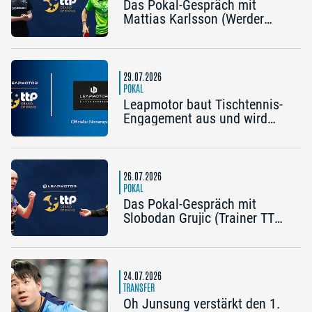
Das Pokal-Gespräch mit
Mattias Karlsson (Werder
Bremen) und Frederik Duda
(Trainer TTC Schwalbe
Bergneustadt): „Der Pokal ist
die frühe Chance auf etwas
29.07.2026
Besonderes“
POKAL
Leapmotor baut Tischtennis-
Engagement aus und wird
Namenspartner des Pokal
Grand Opening 2026 in
Nürnberg
26.07.2026
POKAL
Das Pokal-Gespräch mit
Slobodan Grujic (Trainer TTC
OE Clarity Telefonie Systeme
Bad Homburg) und Daniel
Habesohn (TSV Bad
Königshofen): „Es kann viel
24.07.2026
passieren“
TRANSFER
Oh Junsung verstärkt den 1.