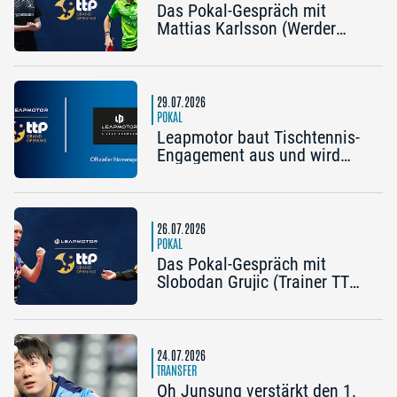
Das Pokal-Gespräch mit
Mattias Karlsson (Werder
Bremen) und Frederik Duda
(Trainer TTC Schwalbe
Bergneustadt): „Der Pokal ist
die frühe Chance auf etwas
29.07.2026
Besonderes“
POKAL
Leapmotor baut Tischtennis-
Engagement aus und wird
Namenspartner des Pokal
Grand Opening 2026 in
Nürnberg
26.07.2026
POKAL
Das Pokal-Gespräch mit
Slobodan Grujic (Trainer TTC
OE Clarity Telefonie Systeme
Bad Homburg) und Daniel
Habesohn (TSV Bad
Königshofen): „Es kann viel
24.07.2026
passieren“
TRANSFER
Oh Junsung verstärkt den 1.