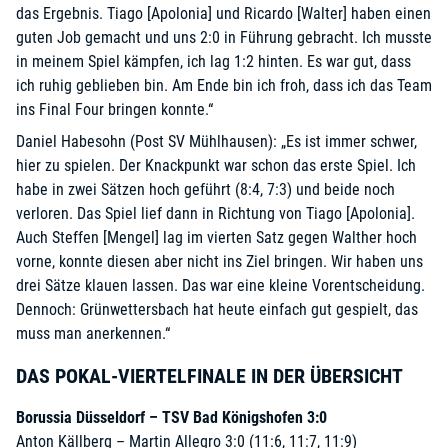
das Ergebnis. Tiago [Apolonia] und Ricardo [Walter] haben einen
guten Job gemacht und uns 2:0 in Führung gebracht. Ich musste
in meinem Spiel kämpfen, ich lag 1:2 hinten. Es war gut, dass
ich ruhig geblieben bin. Am Ende bin ich froh, dass ich das Team
ins Final Four bringen konnte.“
Daniel Habesohn (Post SV Mühlhausen): „Es ist immer schwer,
hier zu spielen. Der Knackpunkt war schon das erste Spiel. Ich
habe in zwei Sätzen hoch geführt (8:4, 7:3) und beide noch
verloren. Das Spiel lief dann in Richtung von Tiago [Apolonia].
Auch Steffen [Mengel] lag im vierten Satz gegen Walther hoch
vorne, konnte diesen aber nicht ins Ziel bringen. Wir haben uns
drei Sätze klauen lassen. Das war eine kleine Vorentscheidung.
Dennoch: Grünwettersbach hat heute einfach gut gespielt, das
muss man anerkennen.“
DAS POKAL-VIERTELFINALE IN DER ÜBERSICHT
Borussia Düsseldorf – TSV Bad Königshofen 3:0
Anton Källberg – Martin Allegro 3:0 (11:6, 11:7, 11:9)