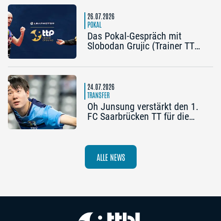
Nürnberg
26.07.2026
POKAL
Das Pokal-Gespräch mit
Slobodan Grujic (Trainer TTC
OE Clarity Telefonie Systeme
Bad Homburg) und Daniel
Habesohn (TSV Bad
Königshofen): „Es kann viel
24.07.2026
passieren“
TRANSFER
Oh Junsung verstärkt den 1.
FC Saarbrücken TT für die
Champions League
ALLE NEWS