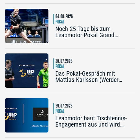
Mengel (Post SV
Mühlhausen): „Ein Final4
wäre noch einmal schön“
04.08.2026
POKAL
Noch 25 Tage bis zum
Leapmotor Pokal Grand
Opening: Jetzt gibt’s drei
Tickets zum Preis von zwei
30.07.2026
POKAL
Das Pokal-Gespräch mit
Mattias Karlsson (Werder
Bremen) und Frederik Duda
(Trainer TTC Schwalbe
Bergneustadt): „Der Pokal ist
die frühe Chance auf etwas
29.07.2026
Besonderes“
POKAL
Leapmotor baut Tischtennis-
Engagement aus und wird
Namenspartner des Pokal
Grand Opening 2026 in